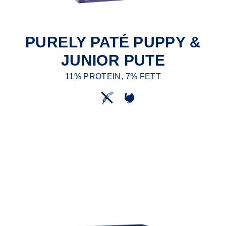
PURELY PATÉ PUPPY &
JUNIOR PUTE
11% PROTEIN, 7% FETT