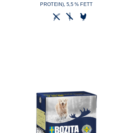
PROTEIN), 5,5 % FETT