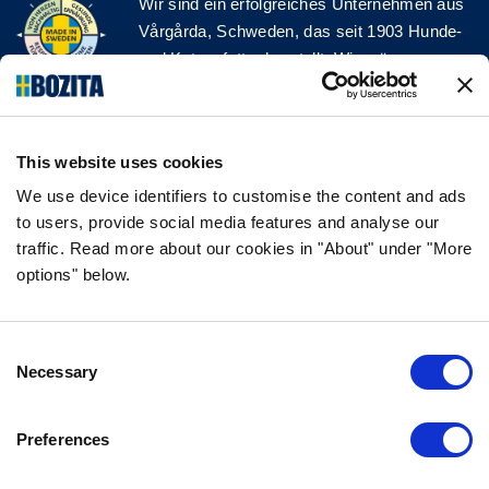
Wir sind ein erfolgreiches Unternehmen aus
Vårgårda, Schweden, das seit 1903 Hunde-
und Katzenfutter herstellt. Wir mögen es
natürlich und einfach. Wir stellen unser
Hunde- und Katzenfutter aus hochwertigen
Zutaten und ohne unnötige Zusatzstoffe her!
This website uses cookies
FOLGE UNS AUF SOCIAL MEDIA
We use device identifiers to customise the content and ads
to users, provide social media features and analyse our
traffic. Read more about our cookies in "About" under "More
options" below.
INFORMATION
Consent
FAQ
Necessary
Selection
ÜBER UNS
KONTAKTIERE UNS
Preferences
DATENSCHUTZERKLÄRUNG