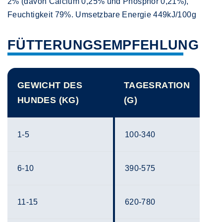
2% (davon Calcium 0,25% und Phosphor 0,21%),
Feuchtigkeit 79%. Umsetzbare Energie 449kJ/100g
FÜTTERUNGSEMPFEHLUNG
GEWICHT DES
TAGESRATION
HUNDES (KG)
(G)
1-5
100-340
6-10
390-575
11-15
620-780