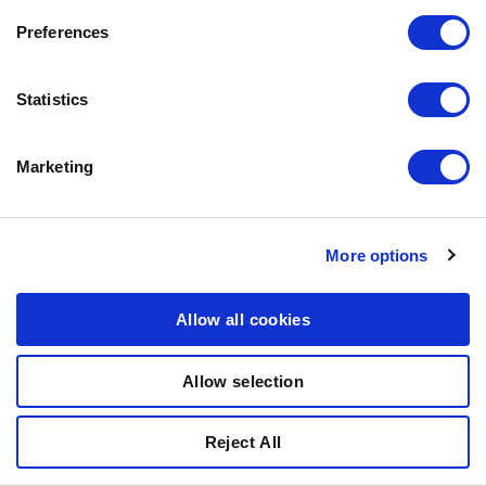
Preferences
Statistics
Marketing
More options
Allow all cookies
Allow selection
BOZITA MOUSSE MIT
MSC LACHS
Reject All
10.5% PROTEIN, 6.5% FETT