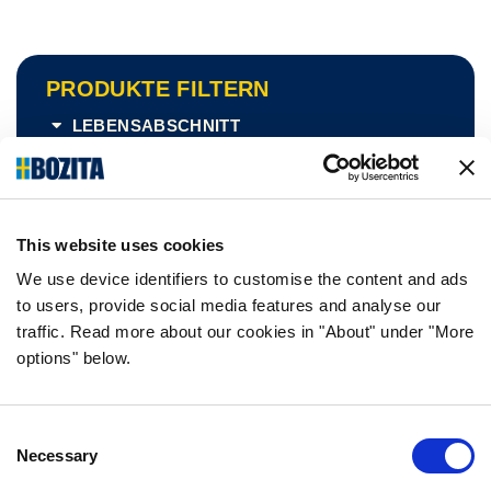
PRODUKTE FILTERN
LEBENSABSCHNITT
FUTTERART
AKTIVITÄTSLEVEL
GRÖSSE
VERPACKUNGSART
This website uses cookies
GESCHMACK
We use device identifiers to customise the content and ads
to users, provide social media features and analyse our
traffic. Read more about our cookies in "About" under "More
options" below.
NEU
Consent
Necessary
Selection