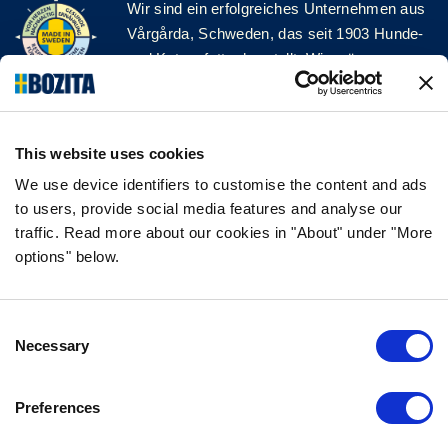
Wir sind ein erfolgreiches Unternehmen aus
Vårgårda, Schweden, das seit 1903 Hunde-
und Katzenfutter herstellt. Wir mögen es
natürlich und einfach. Wir stellen unser
Hunde- und Katzenfutter aus hochwertigen
Zutaten und ohne unnötige Zusatzstoffe her!
This website uses cookies
FOLGE UNS AUF SOCIAL MEDIA
We use device identifiers to customise the content and ads
to users, provide social media features and analyse our
traffic. Read more about our cookies in "About" under "More
options" below.
INFORMATION
Consent
FAQ
Necessary
Selection
ÜBER UNS
KONTAKTIERE UNS
Preferences
DATENSCHUTZERKLÄRUNG