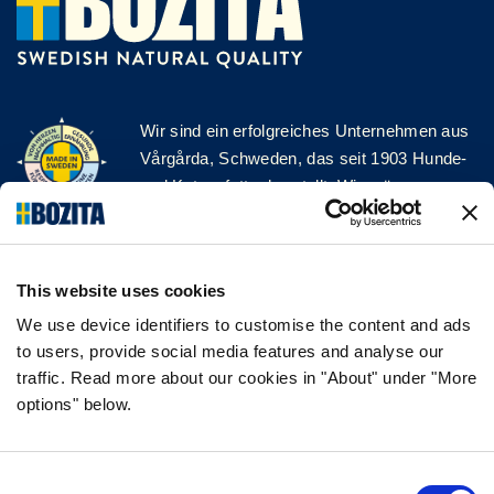
Wir sind ein erfolgreiches Unternehmen aus
Vårgårda, Schweden, das seit 1903 Hunde-
und Katzenfutter herstellt. Wir mögen es
natürlich und einfach. Wir stellen unser
Hunde- und Katzenfutter aus hochwertigen
Zutaten und ohne unnötige Zusatzstoffe her!
This website uses cookies
FOLGE UNS AUF SOCIAL MEDIA
We use device identifiers to customise the content and ads
to users, provide social media features and analyse our
traffic. Read more about our cookies in "About" under "More
options" below.
INFORMATION
Consent
FAQ