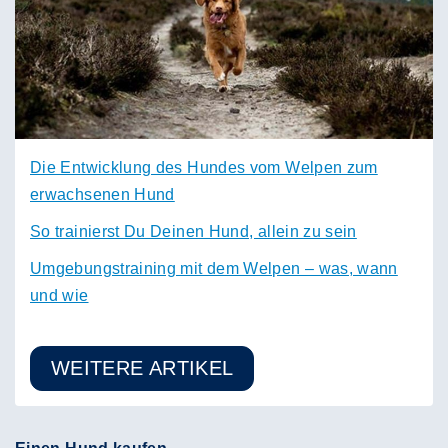
Die Entwicklung des Hundes vom Welpen zum
erwachsenen Hund
So trainierst Du Deinen Hund, allein zu sein
Umgebungstraining mit dem Welpen – was, wann
und wie
WEITERE ARTIKEL