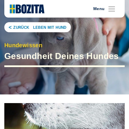
Skip
Menu
to
content
ZURÜCK LEBEN MIT HUND
Hundewissen
Gesundheit Deines Hundes