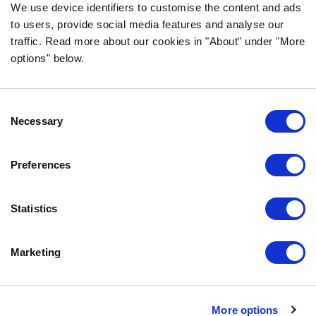
FOLGE UNS AUF SOCIAL MEDIA
We use device identifiers to customise the content and ads
to users, provide social media features and analyse our
traffic. Read more about our cookies in "About" under "More
options" below.
INFORMATION
Consent
FAQ
Necessary
Selection
ÜBER UNS
KONTAKTIERE UNS
Preferences
DATENSCHUTZERKLÄRUNG
COOKIE-RICHTLINIEN
Statistics
IMPRESSUM
Marketing
KONTAKTIERE UNS
Bozita
Partner in Pet Food Nordics AB
More options