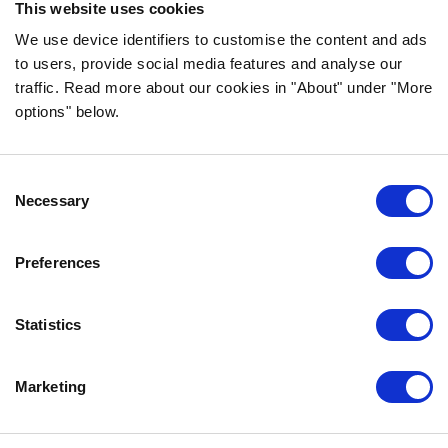
This website uses cookies
FOLGE UNS AUF SOCIAL MEDIA
We use device identifiers to customise the content and ads
to users, provide social media features and analyse our
traffic. Read more about our cookies in "About" under "More
options" below.
INFORMATION
Consent
FAQ
Necessary
Selection
ÜBER UNS
KONTAKTIERE UNS
Preferences
DATENSCHUTZERKLÄRUNG
COOKIE-RICHTLINIEN
Statistics
IMPRESSUM
Marketing
KONTAKTIERE UNS
Bozita