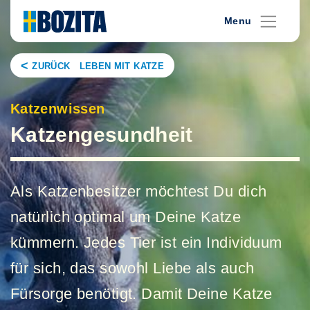
Skip
Menu
to
content
ZURÜCK LEBEN MIT KATZE
Katzenwissen
Katzengesundheit
Als Katzenbesitzer möchtest Du dich
natürlich optimal um Deine Katze
kümmern. Jedes Tier ist ein Individuum
für sich, das sowohl Liebe als auch
Fürsorge benötigt. Damit Deine Katze