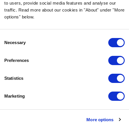
to users, provide social media features and analyse our
traffic. Read more about our cookies in "About" under "More
options" below.
INFORMATION
Consent
FAQ
Necessary
Selection
ÜBER UNS
KONTAKTIERE UNS
Preferences
DATENSCHUTZERKLÄRUNG
COOKIE-RICHTLINIEN
Statistics
IMPRESSUM
Marketing
KONTAKTIERE UNS
Bozita
Partner in Pet Food Nordics AB
More options
Doggyvägen