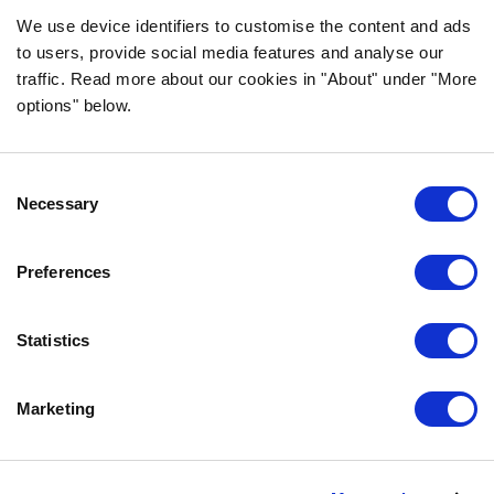
FOLGE UNS AUF SOCIAL MEDIA
We use device identifiers to customise the content and ads
to users, provide social media features and analyse our
traffic. Read more about our cookies in "About" under "More
options" below.
INFORMATION
Consent
FAQ
Necessary
Selection
ÜBER UNS
KONTAKTIERE UNS
Preferences
DATENSCHUTZERKLÄRUNG
COOKIE-RICHTLINIEN
Statistics
IMPRESSUM
Marketing
KONTAKTIERE UNS
Bozita