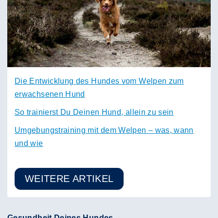
Die Entwicklung des Hundes vom Welpen zum
erwachsenen Hund
So trainierst Du Deinen Hund, allein zu sein
Umgebungstraining mit dem Welpen – was, wann
und wie
WEITERE ARTIKEL
Gesundheit Deines Hundes