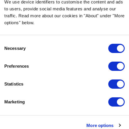
We use device identifiers to customise the content and ads
to users, provide social media features and analyse our
traffic. Read more about our cookies in "About" under "More
options" below.
INFORMATION
Consent
FAQ
Necessary
Selection
ÜBER UNS
KONTAKTIERE UNS
Preferences
DATENSCHUTZERKLÄRUNG
COOKIE-RICHTLINIEN
Statistics
IMPRESSUM
Marketing
KONTAKTIERE UNS
Bozita
Partner in Pet Food Nordics AB
More options