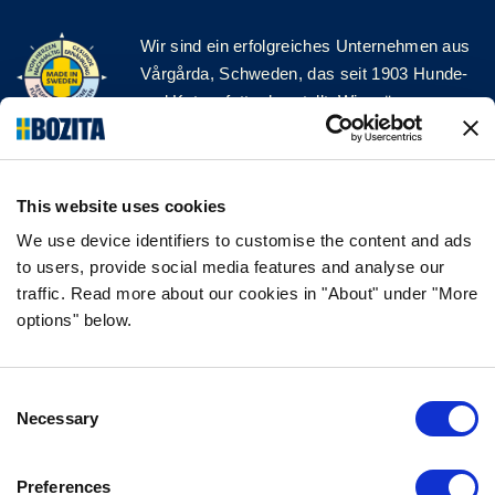
Wir sind ein erfolgreiches Unternehmen aus
Vårgårda, Schweden, das seit 1903 Hunde-
und Katzenfutter herstellt. Wir mögen es
natürlich und einfach. Wir stellen unser
Hunde- und Katzenfutter aus hochwertigen
Zutaten und ohne unnötige Zusatzstoffe her!
This website uses cookies
FOLGE UNS AUF SOCIAL MEDIA
We use device identifiers to customise the content and ads
to users, provide social media features and analyse our
traffic. Read more about our cookies in "About" under "More
options" below.
INFORMATION
Consent
FAQ
Necessary
Selection
ÜBER UNS
KONTAKTIERE UNS
Preferences