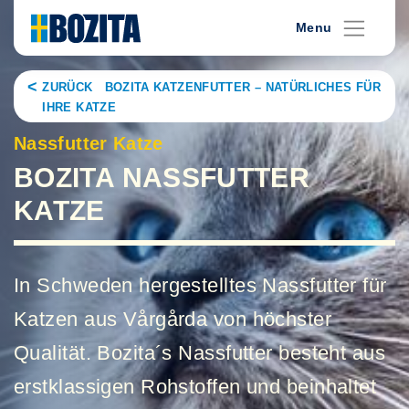
Skip
Menu
to
content
ZURÜCK BOZITA KATZENFUTTER – NATÜRLICHES FÜR
IHRE KATZE
Nassfutter Katze
BOZITA NASSFUTTER
KATZE
In Schweden hergestelltes Nassfutter für
Katzen aus Vårgårda von höchster
Qualität. Bozita´s Nassfutter besteht aus
erstklassigen Rohstoffen und beinhaltet