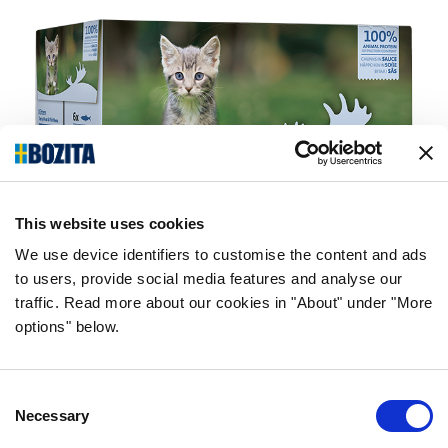
This website uses cookies
We use device identifiers to customise the content and ads
to users, provide social media features and analyse our
traffic. Read more about our cookies in "About" under "More
options" below.
BOZITA KITTEN FLEISCH-
Consent
& FISCHMENÜ –
Necessary
Selection
HÄPPCHEN IN SAUCE