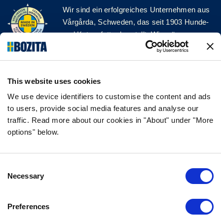
Wir sind ein erfolgreiches Unternehmen aus
Vårgårda, Schweden, das seit 1903 Hunde-
und Katzenfutter herstellt. Wir mögen es
natürlich und einfach. Wir stellen unser
Hunde- und Katzenfutter aus hochwertigen
Zutaten und ohne unnötige Zusatzstoffe her!
This website uses cookies
FOLGE UNS AUF SOCIAL MEDIA
We use device identifiers to customise the content and ads
to users, provide social media features and analyse our
traffic. Read more about our cookies in "About" under "More
options" below.
INFORMATION
Consent
FAQ
Necessary
Selection
ÜBER UNS
KONTAKTIERE UNS
Preferences
DATENSCHUTZERKLÄRUNG