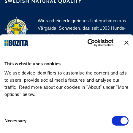
Wir sind ein erfolgreiches Unternehmen aus
Vårgårda, Schweden, das seit 1903 Hunde-
und Katzenfutter herstellt. Wir mögen es
natürlich und einfach. Wir stellen unser
Hunde- und Katzenfutter aus hochwertigen
Zutaten und ohne unnötige Zusatzstoffe her!
This website uses cookies
FOLGE UNS AUF SOCIAL MEDIA
We use device identifiers to customise the content and ads
to users, provide social media features and analyse our
traffic. Read more about our cookies in "About" under "More
options" below.
INFORMATION
Consent
FAQ
Necessary
Selection
ÜBER UNS