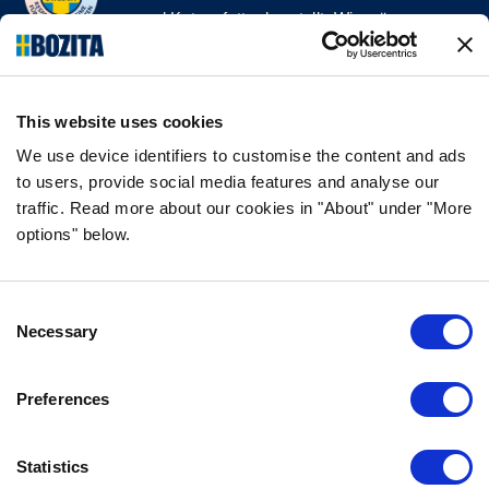
und Katzenfutter herstellt. Wir mögen es
natürlich und einfach. Wir stellen unser
Hunde- und Katzenfutter aus hochwertigen
Zutaten und ohne unnötige Zusatzstoffe her!
This website uses cookies
FOLGE UNS AUF SOCIAL MEDIA
We use device identifiers to customise the content and ads
to users, provide social media features and analyse our
traffic. Read more about our cookies in "About" under "More
options" below.
INFORMATION
Consent
FAQ
Necessary
Selection
ÜBER UNS
KONTAKTIERE UNS
Preferences
DATENSCHUTZERKLÄRUNG
COOKIE-RICHTLINIEN
Statistics
IMPRESSUM