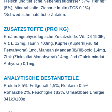
Fleisch und tierische Nebenerzeugnisse* 37%, Hering*
(8%), Mineralstoffe, Zichorie Inulin (FOS 0,1%).
*Schwedische natürliche Zutaten.
ZUSATZSTOFFE (PRO KG)
Ernährungsphysiologische Zusatzstoffe: Vit. D3 150IE,
Vit. E 12mg, Taurin 700mg, Kupfer (Kupfer(II)-sulfat
Pentahydrat) 1mg, Mangan (Mangan(II)/(III)-oxid 1,4mg,
Zink (Zinksulfat Monohydrat) 14mg, Jod (Calciumiodat
Anhydrat) 0,1mg.
ANALYTISCHE BESTANDTEILE
Protein 8,5%, Fettgehalt 4,5%, Rohfaser 0,5%,
Rohasche 2%, Feuchtigkeit 82%. Umsetzbare Energie
341kJ/100g.