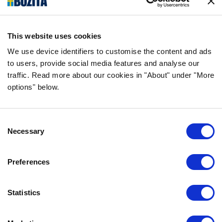
natürlich und einfach. Wir stellen unser
Hunde- und Katzenfutter aus hochwertigen
Zutaten und ohne unnötige Zusatzstoffe her!
This website uses cookies
FOLGE UNS AUF SOCIAL MEDIA
We use device identifiers to customise the content and ads
to users, provide social media features and analyse our
traffic. Read more about our cookies in "About" under "More
options" below.
INFORMATION
Consent
FAQ
Necessary
Selection
ÜBER UNS
KONTAKTIERE UNS
Preferences
DATENSCHUTZERKLÄRUNG
COOKIE-RICHTLINIEN
Statistics
IMPRESSUM