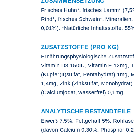
ZUSAMMENSETZUNG
Frisches Huhn*, frisches Lamm* (7,5
Rind*, frisches Schwein*, Mineralien,
0,01%). *Natürliche Inhaltsstoffe. 5
ZUSATZSTOFFE (PRO KG)
Ernährungsphysiologische Zusatzstof
Vitamin D3 150IU, Vitamin E 12mg, T
(Kupfer(II)sulfat, Pentahydrat) 1mg,
1,4mg, Zink (Zinksulfat, Monohydrat
(Calciumjodat, wasserfrei) 0,1mg.
ANALYTISCHE BESTANDTEILE
Eiweiß 7,5%, Fettgehalt 5%, Rohfas
(davon Calcium 0,30%, Phosphor 0