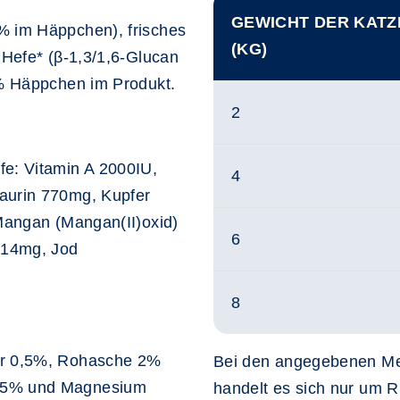
GEWICHT DER KATZ
% im Häppchen), frisches
(KG)
 Hefe* (β-1,3/1,6-Glucan
5% Häppchen im Produkt.
2
fe: Vitamin A 2000IU,
4
aurin 770mg, Kupfer
 Mangan (Mangan(II)oxid)
6
) 14mg, Jod
8
er 0,5%, Rohasche 2%
Bei den angegebenen Men
,25% und Magnesium
handelt es sich nur um Ri