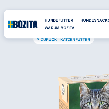
Skip
to
content
HUNDEFUTTER
HUNDESNACK
WARUM BOZITA
ZURÜCK KATZENFUTTER