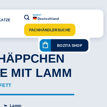
MARKT
Deutschland
KATZE
FACHHÄNDLERSUCHE
BOZITA SHOP
 HÄPPCHEN
CE MIT LAMM
 FETT
Lamm