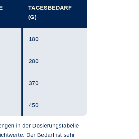
E
TAGESBEDARF
(G)
180
280
370
450
gen in der Dosierungstabelle
chtwerte. Der Bedarf ist sehr