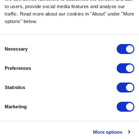
to users, provide social media features and analyse our
traffic. Read more about our cookies in "About" under "More
options" below.
INFORMATION
Consent
FAQ
Necessary
Selection
ÜBER UNS
KONTAKTIERE UNS
Preferences
DATENSCHUTZERKLÄRUNG
COOKIE-RICHTLINIEN
Statistics
IMPRESSUM
Marketing
KONTAKTIERE UNS
Bozita
Partner in Pet Food Nordics AB
More options