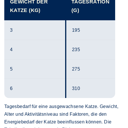
GEWICHT DER
TAGESRATION
KATZE (KG)
(G)
3
195
4
235
5
275
6
310
Tagesbedarf für eine ausgewachsene Katze. Gewicht,
Alter und Aktivitätsniveau sind Faktoren, die den
Energiebedarf der Katze beeinflussen können. Die