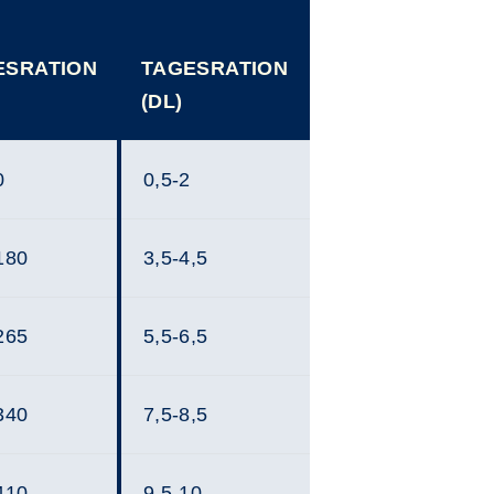
ESRATION
TAGESRATION
(DL)
0
0,5-2
180
3,5-4,5
265
5,5-6,5
340
7,5-8,5
410
9,5-10