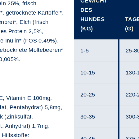
GEWICHT
in 25%, frisch
DES
, getrocknete Kartoffel*,
HUNDES
TAG
nbrei*, Elch (frisch
(KG)
(G)
ches Protein 2,5%,
rie Inulin* (FOS 0,49%),
getrocknete Moltebeeren*
1-5
25-8
 0,005%.
10-15
130-
20-25
220-
IE, Vitamin E 100mg,
fat, Pentahydrat) 5,8mg,
 (Zinksulfat,
30-35
300-
t, Anhydrat) 1,7mg,
Hilfsstoffe:
40-45
375-