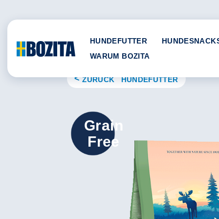
Skip
to
content
HUNDEFUTTER
HUNDESNACK
WARUM BOZITA
ZURÜCK HUNDEFUTTER
Grain
Free