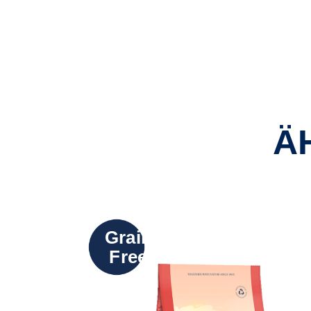
Ä
Grain
Free