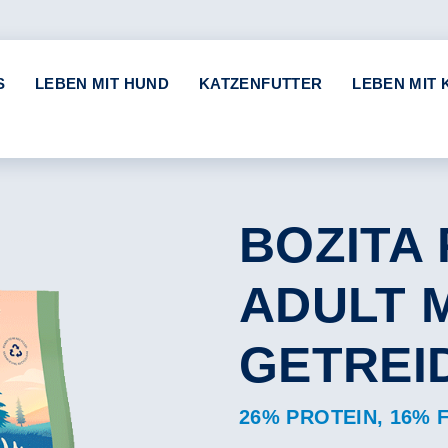
S
LEBEN MIT HUND
KATZENFUTTER
LEBEN MIT 
BOZITA
ADULT 
GETREI
26% PROTEIN, 16% 