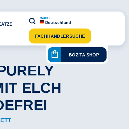
MARKT
Deutschland
KATZE
FACHHÄNDLERSUCHE
BOZITA SHOP
 PURELY
MIT ELCH
DEFREI
FETT