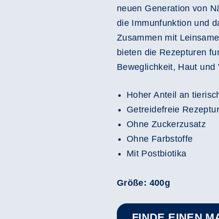
neuen Generation von Nä
die Immunfunktion und d
Zusammen mit Leinsamenö
bieten die Rezepturen fun
Beweglichkeit, Haut und
Hoher Anteil an tieri
Getreidefreie Rezeptu
Ohne Zuckerzusatz
Ohne Farbstoffe
Mit Postbiotika
Größe: 400g
FINDE EINEN M