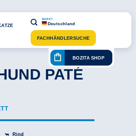
MARKT
Deutschland
KATZE
FACHHÄNDLERSUCHE
BOZITA SHOP
 HUND PATÉ
ETT
Rind