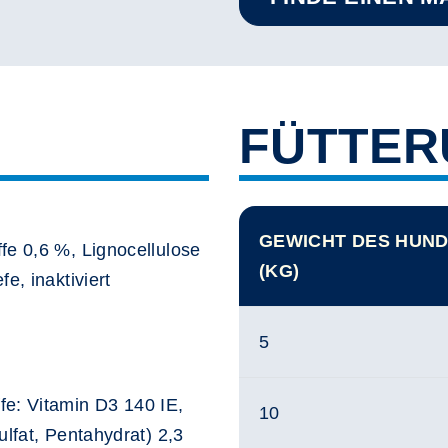
FÜTTE
GEWICHT DES HUN
fe 0,6 %, Lignocellulose
(KG)
e, inaktiviert
5
fe: Vitamin D3 140 IE,
10
ulfat, Pentahydrat) 2,3