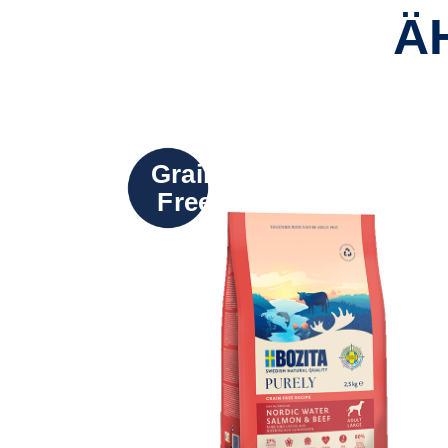
Ä
Grain
Free