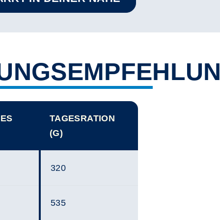
RUNGSEMPFEHLU
DES
TAGESRATION
(G)
320
535