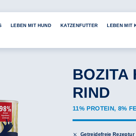
S
LEBEN MIT HUND
KATZENFUTTER
LEBEN MIT 
BOZITA
RIND
11% PROTEIN, 8% F
Getreidefreie Rezeptur