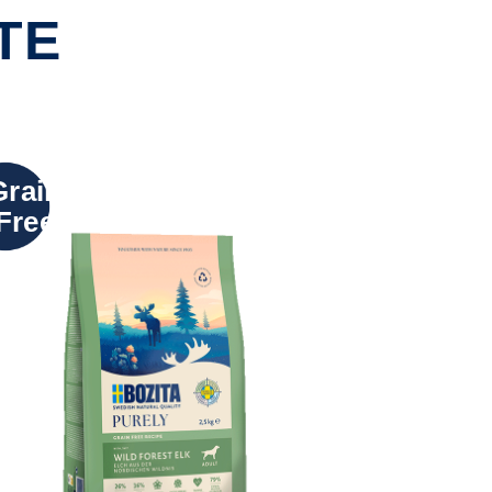
TE
Grain
Free