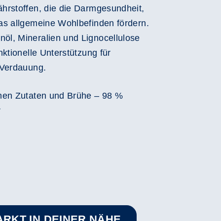
hrstoffen, die die Darmgesundheit,
as allgemeine Wohlbefinden fördern.
l, Mineralien und Lignocellulose
ktionelle Unterstützung für
 Verdauung.
schen Zutaten und Brühe – 98 %
r
ARKT IN DEINER NÄHE