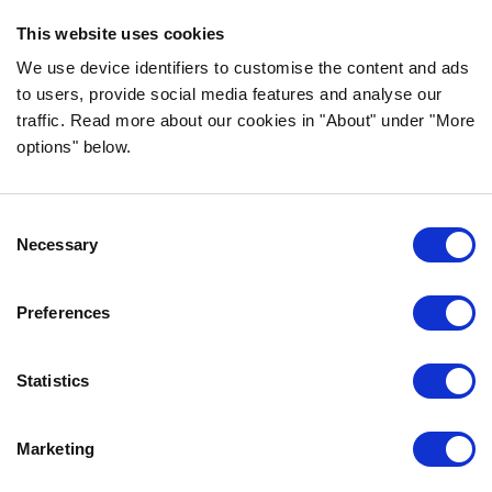
Zutaten und ohne unnötige Zusatzstoffe her!
This website uses cookies
FOLGE UNS AUF SOCIAL MEDIA
We use device identifiers to customise the content and ads
to users, provide social media features and analyse our
traffic. Read more about our cookies in "About" under "More
options" below.
INFORMATION
Consent
FAQ
Necessary
Selection
ÜBER UNS
KONTAKTIERE UNS
Preferences
DATENSCHUTZERKLÄRUNG
COOKIE-RICHTLINIEN
Statistics
IMPRESSUM
Marketing
KONTAKTIERE UNS