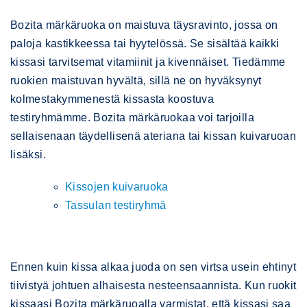
Bozita märkäruoka on maistuva täysravinto, jossa on
paloja kastikkeessa tai hyytelössä. Se sisältää kaikki
kissasi tarvitsemat vitamiinit ja kivennäiset. Tiedämme
ruokien maistuvan hyvältä, sillä ne on hyväksynyt
kolmestakymmenestä kissasta koostuva
testiryhmämme. Bozita märkäruokaa voi tarjoilla
sellaisenaan täydellisenä ateriana tai kissan kuivaruoan
lisäksi.
Kissojen kuivaruoka
Tassulan testiryhmä
Ennen kuin kissa alkaa juoda on sen virtsa usein ehtinyt
tiivistyä johtuen alhaisesta nesteensaannista. Kun ruokit
kissaasi Bozita märkäruoalla varmistat, että kissasi saa