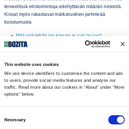
terveellisiä elintoimintoja edellyttävän määrän nesteitä.
Kissat myös rakastavat märkäruokien pehmeää
koostumusta
Mitä voit tehdä jos kissasi ei syö tai juo?
This website uses cookies
We use device identifiers to customise the content and ads
VALIKOIMAMME
to users, provide social media features and analyse our
traffic. Read more about our cookies in "About" under "More
ELÄMÄNVAIHE
options" below.
RUOKATYYPPI
AKTIIVISUUSTASO
KOKO
Consent
PAKKAUSTYYPPI
Necessary
Selection
MAKU