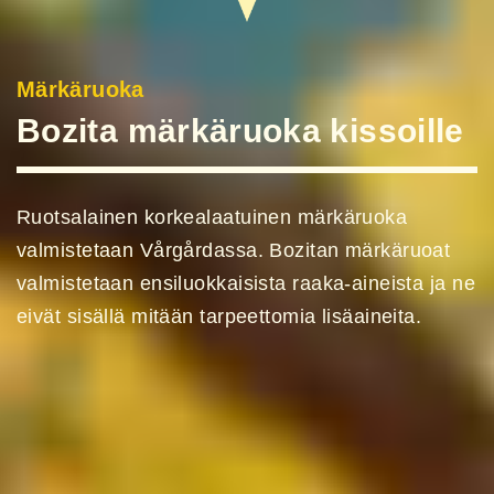
Märkäruoka
Bozita märkäruoka kissoille
Ruotsalainen korkealaatuinen märkäruoka
valmistetaan Vårgårdassa. Bozitan märkäruoat
valmistetaan ensiluokkaisista raaka-aineista ja ne
eivät sisällä mitään tarpeettomia lisäaineita.