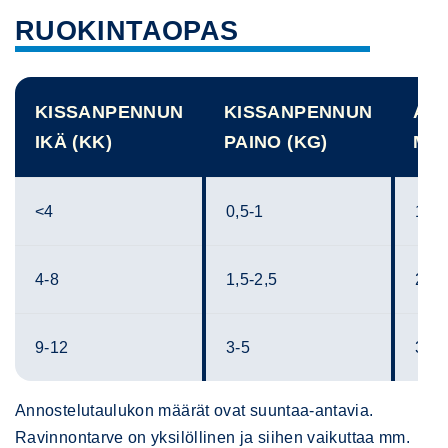
RUOKINTAOPAS
KISSANPENNUN
KISSANPENNUN
AN
IKÄ (KK)
PAINO (KG)
MÄ
<4
0,5-1
1-1,
4-8
1,5-2,5
2-2,
9-12
3-5
3-5,
Annostelutaulukon määrät ovat suuntaa-antavia.
Ravinnontarve on yksilöllinen ja siihen vaikuttaa mm.