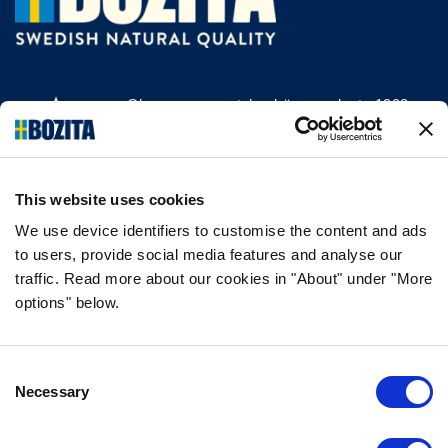
Olemme menestyksekäs, vuodesta 1903
saakka kissan- ja koiranruokaa valmistava
yritys Vårgårdasta, Ruotsista. Pidämme
asioista luonnollisina ja yksinkertaisina.
This website uses cookies
Teemme koiran- ja kissanruokaa
korkealaatuisista ainesosista ja ilman
We use device identifiers to customise the content and ads
to users, provide social media features and analyse our
tarpeettomia lisäaineita.
traffic. Read more about our cookies in "About" under "More
options" below.
TIEDOT
Consent
USEIN KYSYTYT KYSYMYKSET
Necessary
Selection
MAKUTAKUU
BOZITASTA