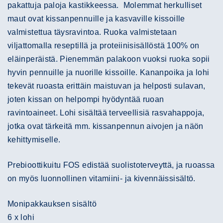
pakattuja paloja kastikkeessa. Molemmat herkulliset
maut ovat kissanpennuille ja kasvaville kissoille
valmistettua täysravintoa. Ruoka valmistetaan
viljattomalla reseptillä ja proteiinisisällöstä 100% on
eläinperäistä. Pienemmän palakoon vuoksi ruoka sopii
hyvin pennuille ja nuorille kissoille. Kananpoika ja lohi
tekevät ruoasta erittäin maistuvan ja helposti sulavan,
joten kissan on helpompi hyödyntää ruoan
ravintoaineet. Lohi sisältää terveellisiä rasvahappoja,
jotka ovat tärkeitä mm. kissanpennun aivojen ja näön
kehittymiselle.
Prebioottikuitu FOS edistää suolistoterveyttä, ja ruoassa
on myös luonnollinen vitamiini- ja kivennäissisältö.
Monipakkauksen sisältö
6 x lohi