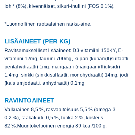
lohi* (8%), kivennäiset, sikuri-inuliini (FOS 0,1%).
*Luonnollinen ruotsalainen raaka-aine.
LISÄAINEET (PER KG)
Ravitsemukselliset lisäaineet: D3-vitamiini 150KY, E-
vitamiini 12mg, tauriini 700mg, kupari (kupari(II)sulfaatti,
pentahydraatti) 1mg, mangaani (mangaani(II)oksidi)
1,4mg, sinkki (sinkkisulfaatti, monohydraatti) 14mg, jodi
(kalsiumjodaatti, anhydraatti) 0,1mg.
RAVINTOAINEET
Valkuainen 8,5 %, rasvapitoisuus 5,5 % (omega-3
0,2 %), raakakuitu 0,5 %, tuhka 2 %, kosteus
82 %.Muuntokelpoinen energia 89 kcal/100 g.