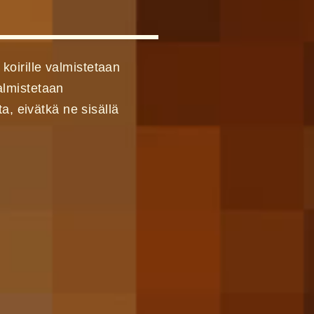
oirille valmistetaan
almistetaan
ta, eivätkä ne sisällä