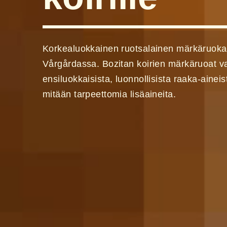
Korkealuokkainen ruotsalainen märkäruoka k
Vårgårdassa. Bozitan koirien märkäruoat v
ensiluokkaisista, luonnollisista raaka-aineis
mitään tarpeettomia lisäaineita.