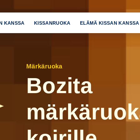
N KANSSA
KISSANRUOKA
ELÄMÄ KISSAN KANSSA
Märkäruoka
Bozita
märkäruok
koirille