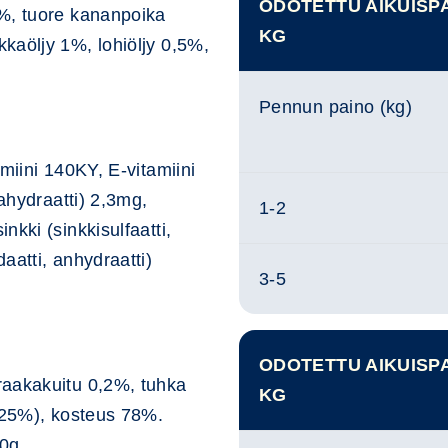
ODOTETTU AIKUISPA
3%, tuore kananpoika
KG
kaöljy 1%, lohiöljy 0,5%,
Pennun paino (kg)
miini 140KY, E-vitamiini
tahydraatti) 2,3mg,
1-2
kki (sinkkisulfaatti,
aatti, anhydraatti)
3-5
ODOTETTU AIKUISPA
raakakuitu 0,2%, tuhka
KG
0,25%), kosteus 78%.
0g.