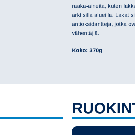
raaka-aineita, kuten lak
arktisilla alueilla. Lakat 
antioksidantteja, jotka o
vähentäjiä.
Koko: 370g
RUOKIN