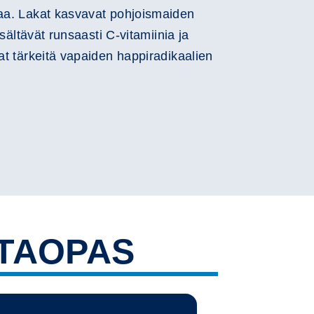
kaa. Lakat kasvavat pohjoismaiden
sisältävät runsaasti C-vitamiinia ja
vat tärkeitä vapaiden happiradikaalien
TAOPAS