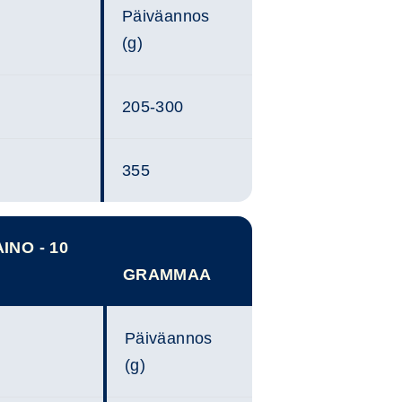
Päiväannos
(g)
205-300
355
INO - 10
GRAMMAA
Päiväannos
(g)