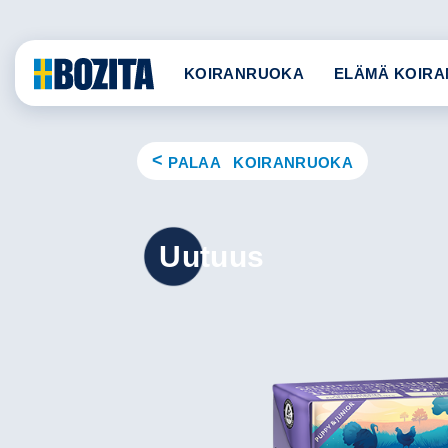
Skip
to
content
KOIRANRUOKA
ELÄMÄ KOIRA
PALAA KOIRANRUOKA
Uutuus