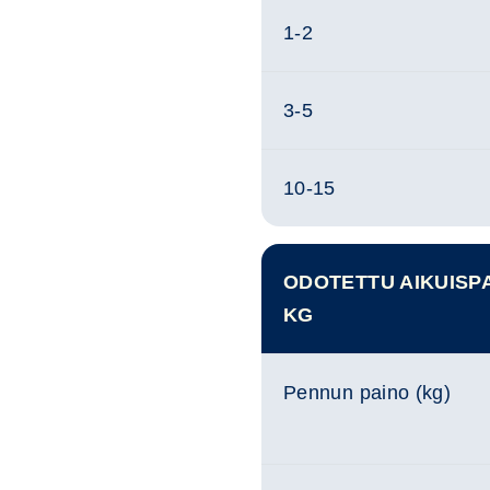
1-2
3-5
10-15
ODOTETTU AIKUISPA
KG
Pennun paino (kg)