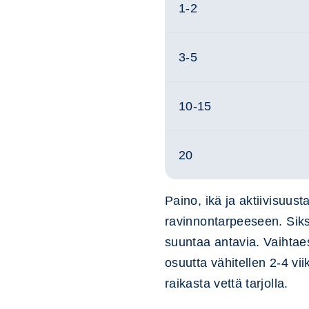
1-2
3-5
10-15
20
Paino, ikä ja aktiivisuust
ravinnontarpeeseen. Siks
suuntaa antavia. Vaihtae
osuutta vähitellen 2-4 vii
raikasta vettä tarjolla.