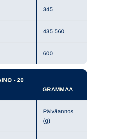
345
435-560
600
INO - 20
GRAMMAA
Päiväannos
(g)