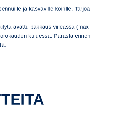
nnuille ja kasvaville koirille. Tarjoa
ilytä avattu pakkaus viileässä (max
uorokauden kuluessa. Parasta ennen
lä.
TEITA