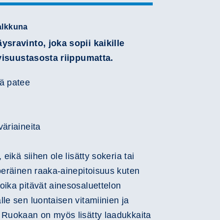
alkkuna
ysravinto, joka sopii kaikille
iivisuustasosta riippumatta.
vä patee
väriaineita
 eikä siihen ole lisätty sokeria tai
nperäinen raaka-ainepitoisuus kuten
oika pitävät ainesosaluettelon
le sen luontaisen vitamiinien ja
 Ruokaan on myös lisätty laadukkaita