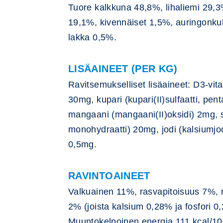
Tuore kalkkuna 48,8%, lihaliemi 29,
19,1%, kivennäiset 1,5%, auringonkuk
lakka 0,5%.
LISÄAINEET (PER KG)
Ravitsemukselliset lisäaineet: D3-vita
30mg, kupari (kupari(II)sulfaatti, pen
mangaani (mangaani(II)oksidi) 2mg, sin
monohydraatti) 20mg, jodi (kalsiumjod
0,5mg.
RAVINTOAINEET
Valkuainen 11%, rasvapitoisuus 7%, 
2% (joista kalsium 0,28% ja fosfori 
Muuntokelpoinen energia 111 kcal/10