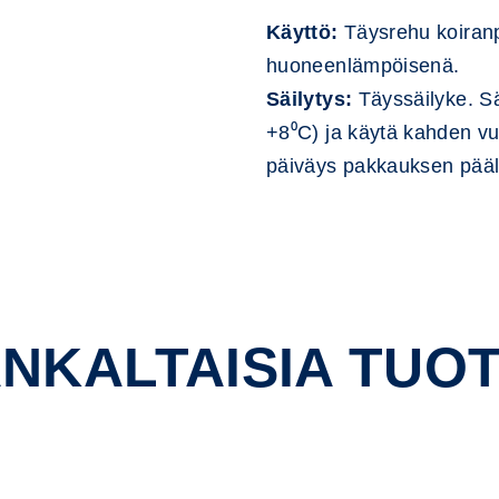
Käyttö:
Täysrehu koiranpe
huoneenlämpöisenä.
Säilytys:
Täyssäilyke. Sä
+8⁰C) ja käytä kahden v
päiväys pakkauksen pääl
NKALTAISIA TUOT