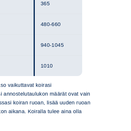
365
480-660
940-1045
1010
aso vaikuttavat koirasi
i annostelutaulukon määrät ovat vain
ssasi koiran ruoan, lisää uuden ruoan
kon aikana. Koiralla tulee aina olla