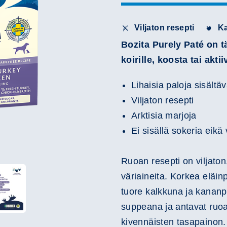
Viljaton resepti
K
Bozita Purely Paté on tä
koirille, koosta tai akt
Lihaisia paloja sisältä
Viljaton resepti
Arktisia marjoja
Ei sisällä sokeria eikä 
Ruoan resepti on viljaton,
väriaineita. Korkea eläi
tuore kalkkuna ja kananp
suppeana ja antavat ruoal
kivennäisten tasapainon.