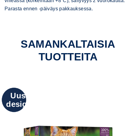
viileässä (korkeintaan +8°C), säilyvyys 2 vuorokautta.
Parasta ennen -päiväys pakkauksessa.
SAMANKALTAISIA
TUOTTEITA
Uusi
design