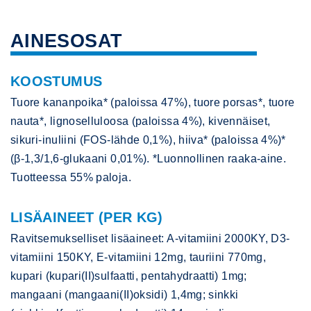
AINESOSAT
KOOSTUMUS
Tuore kananpoika* (paloissa 47%), tuore porsas*, tuore
nauta*, lignoselluloosa (paloissa 4%), kivennäiset,
sikuri-inuliini (FOS-lähde 0,1%), hiiva* (paloissa 4%)*
(β-1,3/1,6-glukaani 0,01%). *Luonnollinen raaka-aine.
Tuotteessa 55% paloja.
LISÄAINEET (PER KG)
Ravitsemukselliset lisäaineet: A-vitamiini 2000KY, D3-
vitamiini 150KY, E-vitamiini 12mg, tauriini 770mg,
kupari (kupari(II)sulfaatti, pentahydraatti) 1mg;
mangaani (mangaani(II)oksidi) 1,4mg; sinkki