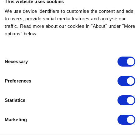
This website uses cookies
Teemme koiran- ja kissanruokaa
korkealaatuisista ainesosista ja ilman
We use device identifiers to customise the content and ads
to users, provide social media features and analyse our
tarpeettomia lisäaineita.
traffic. Read more about our cookies in "About" under "More
options" below.
TIEDOT
Consent
USEIN KYSYTYT KYSYMYKSET
Necessary
Selection
MAKUTAKUU
BOZITASTA
Preferences
OTA YHTEYTTÄ
TIETOSUOJALAUSEKE
Statistics
EVÄSTEKÄYTÄNNÖT
Marketing
OTA MEIHIN YHTEYTTÄ
BOZITA