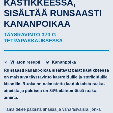
KASTIKKEESSA,
SISÄLTÄÄ RUNSAASTI
KANANPOIKAA
TÄYSRAVINTO 370 G
TETRAPAKKAUKSESSA
Viljaton resepti
Kananpoika
Runsaasti kananpoikaa sisältävät palat kastikkeessa
on maistuva täysravinto kastroiduille ja steriloiduille
kissoille. Ruoka on valmistettu laadukkaista raaka-
aineista ja paloissa on 84% eläinperäisiä raaka-
aineita.
Tämä tekee paloista lihaisia ja vähärasvaisia, jonka