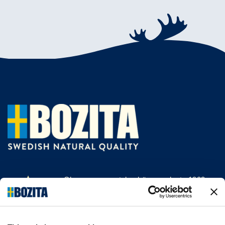
Olemme menestyksekäs, vuodesta 1903
saakka kissan- ja koiranruokaa valmistava
yritys Vårgårdasta, Ruotsista. Pidämme
asioista luonnollisina ja yksinkertaisina.