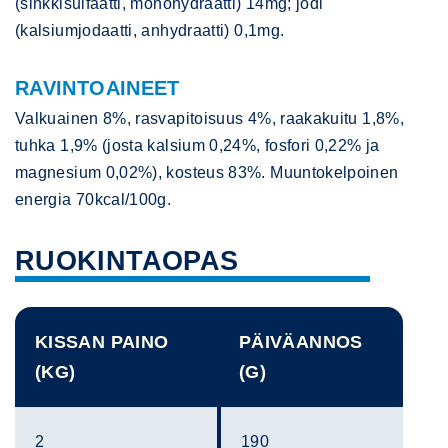
(sinkkisulfaatti, monohydraatti) 14mg; jodi
(kalsiumjodaatti, anhydraatti) 0,1mg.
RAVINTOAINEET
Valkuainen 8%, rasvapitoisuus 4%, raakakuitu 1,8%,
tuhka 1,9% (josta kalsium 0,24%, fosfori 0,22% ja
magnesium 0,02%), kosteus 83%. Muuntokelpoinen
energia 70kcal/100g.
RUOKINTAOPAS
KISSAN PAINO
PÄIVÄANNOS
(KG)
(G)
2
190