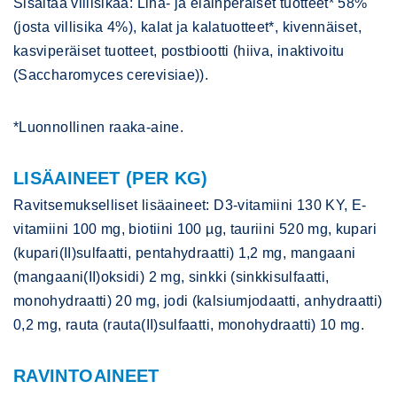
Sisältää villisikaa: Liha- ja eläinperäiset tuotteet* 58%
(josta villisika 4%), kalat ja kalatuotteet*, kivennäiset,
kasviperäiset tuotteet, postbiootti (hiiva, inaktivoitu
(Saccharomyces cerevisiae)).
*Luonnollinen raaka-aine.
LISÄAINEET (PER KG)
Ravitsemukselliset lisäaineet: D3-vitamiini 130 KY, E-
vitamiini 100 mg, biotiini 100 µg, tauriini 520 mg, kupari
(kupari(II)sulfaatti, pentahydraatti) 1,2 mg, mangaani
(mangaani(II)oksidi) 2 mg, sinkki (sinkkisulfaatti,
monohydraatti) 20 mg, jodi (kalsiumjodaatti, anhydraatti)
0,2 mg, rauta (rauta(II)sulfaatti, monohydraatti) 10 mg.
RAVINTOAINEET