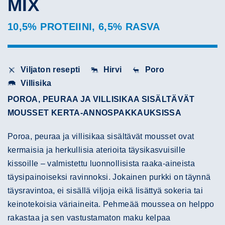
MIX
10,5% PROTEIINI, 6,5% RASVA
Viljaton resepti
Hirvi
Poro
Villisika
POROA, PEURAA JA VILLISIKAA SISÄLTÄVÄT
MOUSSET KERTA-ANNOSPAKKAUKSISSA
Poroa, peuraa ja villisikaa sisältävät mousset ovat
kermaisia ja herkullisia aterioita täysikasvuisille
kissoille – valmistettu luonnollisista raaka-aineista
täysipainoiseksi ravinnoksi. Jokainen purkki on täynnä
täysravintoa, ei sisällä viljoja eikä lisättyä sokeria tai
keinotekoisia väriaineita. Pehmeää moussea on helppo
rakastaa ja sen vastustamaton maku kelpaa