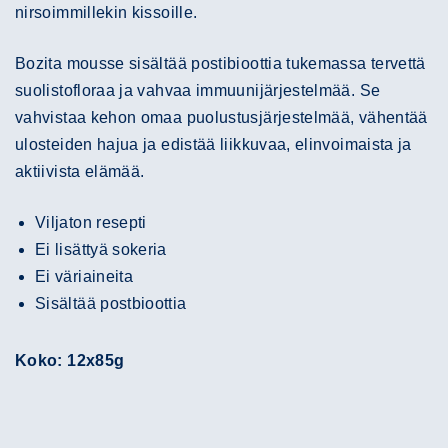
nirsoimmillekin kissoille.
Bozita mousse sisältää postibioottia tukemassa tervettä
suolistofloraa ja vahvaa immuunijärjestelmää. Se
vahvistaa kehon omaa puolustusjärjestelmää, vähentää
ulosteiden hajua ja edistää liikkuvaa, elinvoimaista ja
aktiivista elämää.
Viljaton resepti
Ei lisättyä sokeria
Ei väriaineita
Sisältää postbioottia
Koko: 12x85g