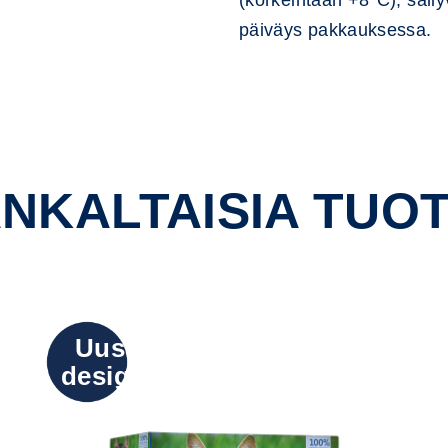
(korkeintaan +8°C), säil
päiväys pakkauksessa.
NKALTAISIA TUOT
Uusi
design