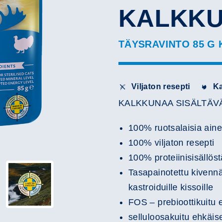
KALKK
TÄYSRAVINTO 85 G
Viljaton resepti
K
KALKKUNAA SISÄLTÄ
100% ruotsalaisia ain
100% viljaton resepti
100% proteiinisisällöst
Tasapainotettu kivennä
kastroiduille kissoille
FOS – prebioottikuitu 
selluloosakuitu ehkäi