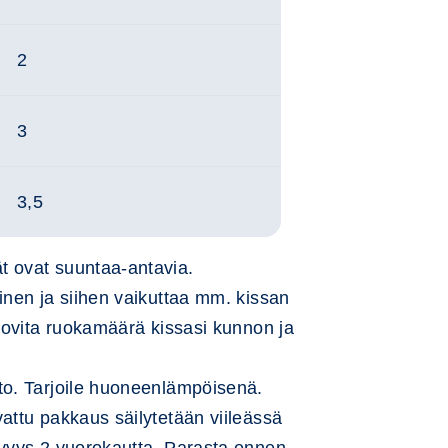
2
3
3,5
t ovat suuntaa-antavia.
inen ja siihen vaikuttaa mm. kissan
 Sovita ruokamäärä kissasi kunnon ja
to. Tarjoile huoneenlämpöisenä.
attu pakkaus säilytetään viileässä