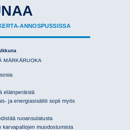
UNAA
Play
 KERTA-ANNOSPUSSISSA
Video
alkkuna
VÄ MÄRKÄRUOKA
esosia
ä eläinperäistä
is- ja energiasisältö sopii myös
edistää ruoansulatusta
se karvapallojen muodostumista