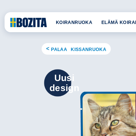
Skip
to
content
KOIRANRUOKA
ELÄMÄ KOIRA
PALAA KISSANRUOKA
Uusi
design