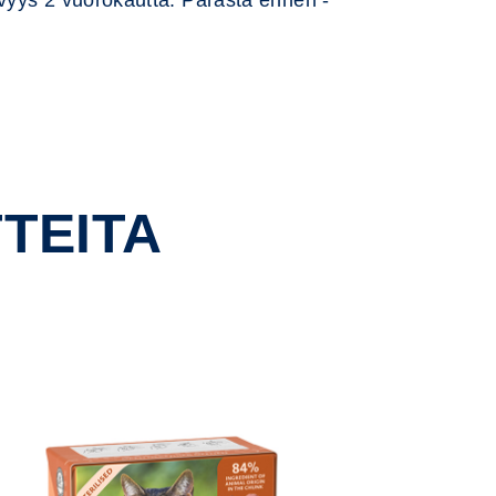
yvyys 2 vuorokautta. Parasta ennen -
TEITA