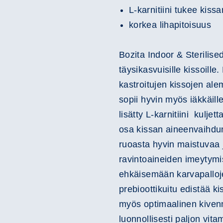
L-karnitiini tukee kis
korkea lihapitoisuus
Bozita Indoor & Sterilise
täysikasvuisille kissoille
kastroitujen kissojen al
sopii hyvin myös iäkkäille
lisätty L-karnitiini kulje
osa kissan aineenvaihdu
ruoasta hyvin maistuvaa 
ravintoaineiden imeytymi
ehkäisemään karvapallo
prebioottikuitu edistää k
myös optimaalinen kivenn
luonnollisesti paljon vitam