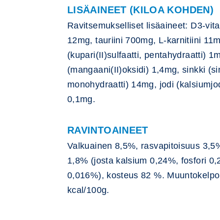
LISÄAINEET (KILOA KOHDEN)
Ravitsemukselliset lisäaineet: D3-vita
12mg, tauriini 700mg, L-karnitiini 11
(kupari(II)sulfaatti, pentahydraatti) 
(mangaani(II)oksidi) 1,4mg, sinkki (sin
monohydraatti) 14mg, jodi (kalsiumjod
0,1mg.
RAVINTOAINEET
Valkuainen 8,5%, rasvapitoisuus 3,5
1,8% (josta kalsium 0,24%, fosfori 
0,016%), kosteus 82 %. Muuntokelpo
kcal/100g.