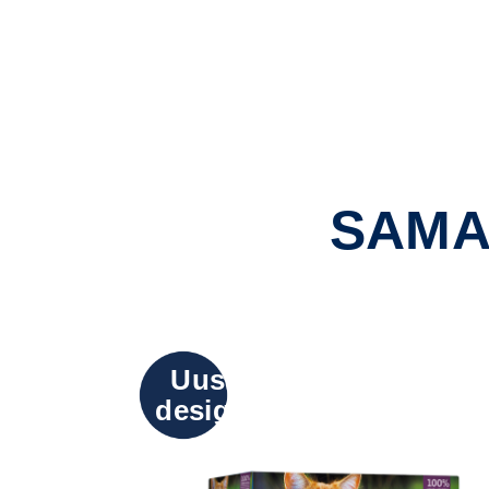
SAMA
Uusi
design