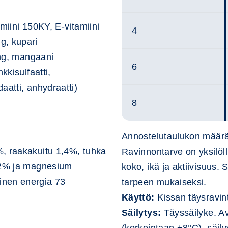
miini 150KY, E-vitamiini
4
mg, kupari
1mg, mangaani
6
kkisulfaatti,
aatti, anhydraatti)
8
Annostelutaulukon määrä
%, raakakuitu 1,4%, tuhka
Ravinnontarve on yksilöll
0,2% ja magnesium
koko, ikä ja aktiivisuus.
inen energia 73
tarpeen mukaiseksi.
Käyttö:
Kissan täysravin
Säilytys:
Täyssäilyke. Av