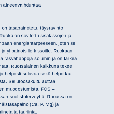
san aineenvaihduntaa
d on tasapainotettu täysravinto
. Ruoka on sovitettu sisäkissojen ja
empaan energiantarpeeseen, joten se
 ja ylipainoisille kissoille. Ruokaan
ttaa rasvahappoja soluihin ja on tärkeä
ntaa. Ruotsalainen kalkkuna tekee
ja helposti sulavaa sekä helpottaa
stä. Selluloosakuitu auttaa
jen muodostumista. FOS –
issan suolistoterveyttä. Ruoassa on
äistasapaino (Ca, P, Mg) ja
iineja ja tauriinia.