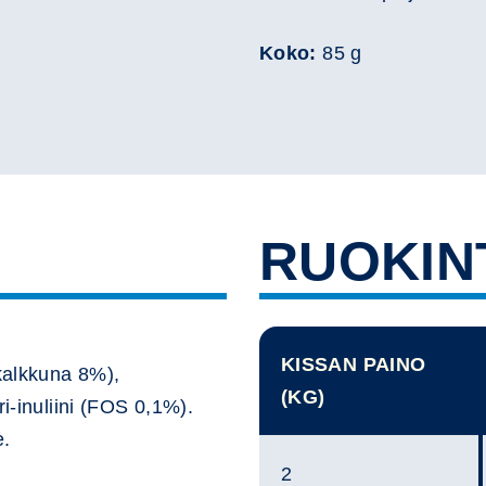
Koko:
85 g
RUOKIN
KISSAN PAINO
(kalkkuna 8%),
(KG)
ri-inuliini (FOS 0,1%).
e.
2