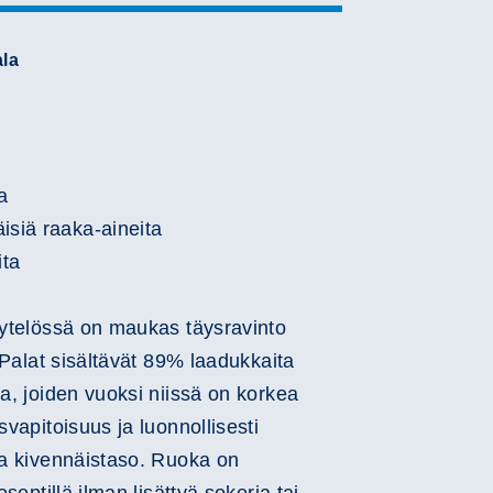
la
Play
Video
a
isiä raaka-aineita
ita
hyytelössä on maukas täysravinto
. Palat sisältävät 89% laadukkaita
ta, joiden vuoksi niissä on korkea
svapitoisuus ja luonnollisesti
 ja kivennäistaso. Ruoka on