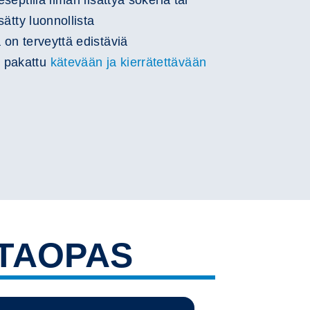
eseptillä ilman lisättyä sokeria tai
isätty luonnollista
 on terveyttä edistäviä
 pakattu
kätevään ja kierrätettävään
TAOPAS