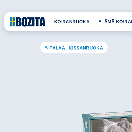
Skip
to
content
KOIRANRUOKA
ELÄMÄ KOIRA
PALAA KISSANRUOKA