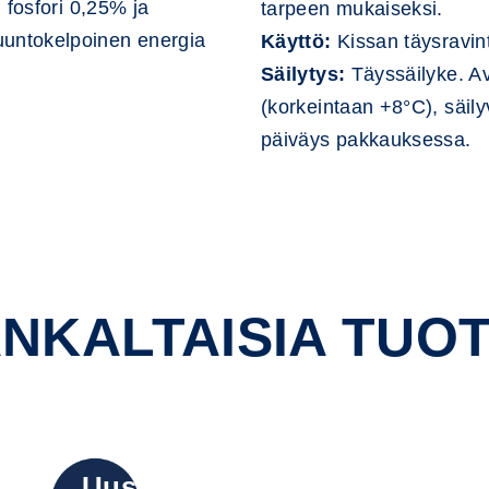
 fosfori 0,25% ja
tarpeen mukaiseksi.
untokelpoinen energia
Käyttö:
Kissan täysravin
Säilytys:
Täyssäilyke. Av
(korkeintaan +8°C), säil
päiväys pakkauksessa.
NKALTAISIA TUOT
Uusi