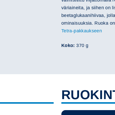
valmistettu viljattomalla r
väriaineita, ja siihen on l
beetaglukaanihiivaa, jolla
ominaisuuksia. Ruoka on
Tetra-pakkaukseen
Koko:
370 g
RUOKIN