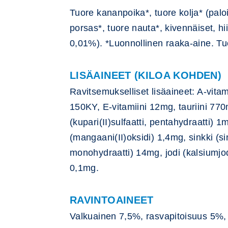
Tuore kananpoika*, tuore kolja* (palo
porsas*, tuore nauta*, kivennäiset, hi
0,01%). *Luonnollinen raaka-aine. Tu
LISÄAINEET (KILOA KOHDEN)
Ravitsemukselliset lisäaineet: A-vita
150KY, E-vitamiini 12mg, tauriini 770
(kupari(II)sulfaatti, pentahydraatti) 
(mangaani(II)oksidi) 1,4mg, sinkki (sin
monohydraatti) 14mg, jodi (kalsiumjod
0,1mg.
RAVINTOAINEET
Valkuainen 7,5%, rasvapitoisuus 5%,