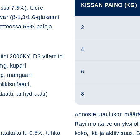
KISSAN PAINO (KG)
issa 7,5%), tuore
iva* (β-1,3/1,6-glukaani
otteessa 55% paloja.
2
4
miini 2000KY, D3-vitamiini
mg, kupari
6
1mg, mangaani
kkisulfaatti,
aatti, anhydraatti)
8
Annostelutaulukon määrä
Ravinnontarve on yksilöll
 raakakuitu 0,5%, tuhka
koko, ikä ja aktiivisuus.