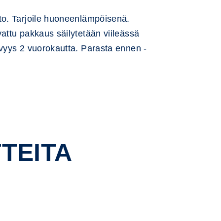
to. Tarjoile huoneenlämpöisenä.
attu pakkaus säilytetään viileässä
yvyys 2 vuorokautta. Parasta ennen -
TEITA