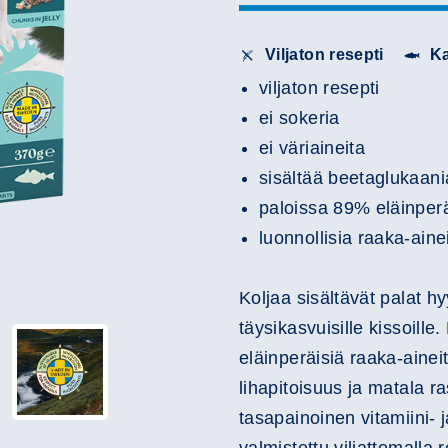
Viljaton resepti
Ka
viljaton resepti
ei sokeria
ei väriaineita
sisältää beetaglukaani
paloissa 89% eläinperä
luonnollisia raaka-aine
Koljaa sisältävät palat 
täysikasvuisille kissoille
eläinperäisiä raaka-ainei
lihapitoisuus ja matala ra
tasapainoinen vitamiini-