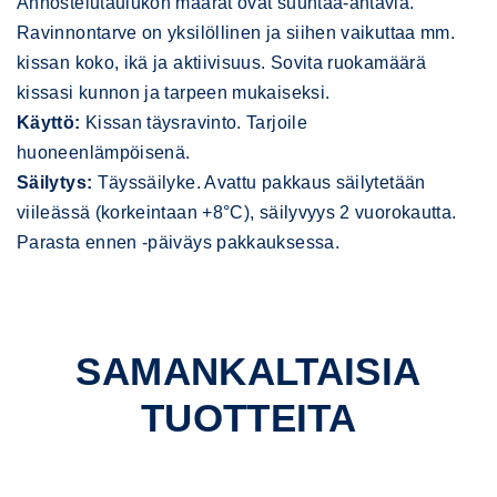
Annostelutaulukon määrät ovat suuntaa-antavia.
Ravinnontarve on yksilöllinen ja siihen vaikuttaa mm.
kissan koko, ikä ja aktiivisuus. Sovita ruokamäärä
kissasi kunnon ja tarpeen mukaiseksi.
Käyttö:
Kissan täysravinto. Tarjoile
huoneenlämpöisenä.
Säilytys:
Täyssäilyke. Avattu pakkaus säilytetään
viileässä (korkeintaan +8°C), säilyvyys 2 vuorokautta.
Parasta ennen -päiväys pakkauksessa.
SAMANKALTAISIA
TUOTTEITA