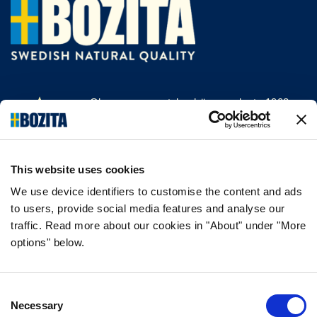
Olemme menestyksekäs, vuodesta 1903
saakka kissan- ja koiranruokaa valmistava
yritys Vårgårdasta, Ruotsista. Pidämme
asioista luonnollisina ja yksinkertaisina.
This website uses cookies
Teemme koiran- ja kissanruokaa
korkealaatuisista ainesosista ja ilman
We use device identifiers to customise the content and ads
to users, provide social media features and analyse our
tarpeettomia lisäaineita.
traffic. Read more about our cookies in "About" under "More
options" below.
TIEDOT
Consent
USEIN KYSYTYT KYSYMYKSET
Necessary
Selection