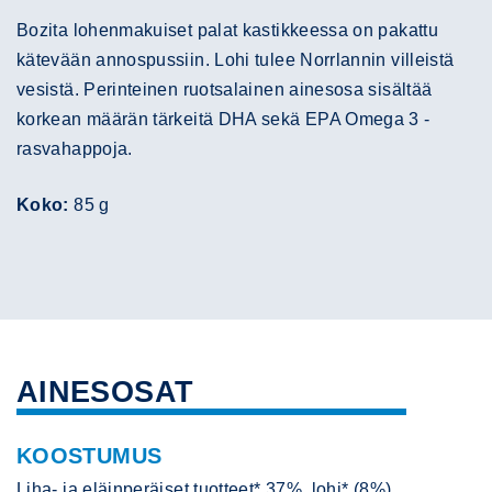
Bozita lohenmakuiset palat kastikkeessa on pakattu
kätevään annospussiin. Lohi tulee Norrlannin villeistä
vesistä. Perinteinen ruotsalainen ainesosa sisältää
korkean määrän tärkeitä DHA sekä EPA Omega 3 -
rasvahappoja.
Koko:
85 g
AINESOSAT
KOOSTUMUS
Liha- ja eläinperäiset tuotteet* 37%, lohi* (8%),