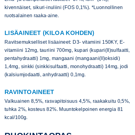
kivennäiset, sikuri-inuliini (FOS 0,1%). *Luonnollinen
ruotsalainen raaka-aine.
LISÄAINEET (KILOA KOHDEN)
Ravitsemukselliset lisäaineet: D3- vitamiini 150KY, E-
vitamiini 12mg, tauriini 700mg, kupari (kupari(II)sulfaatti,
pentahydraatti) 1mg, mangaani (mangaani(II)oksidi)
1,4mg, sinkki (sinkkisulfaatti, monohydraatti) 14mg, jodi
(kalsiumjodaatti, anhydraatti) 0,1mg.
RAVINTOAINEET
Valkuainen 8,5%, rasvapitoisuus 4,5%, raakakuitu 0,5%,
tuhka 2%, kosteus 82%. Muuntokelpoinen energia 81
kcal/100g.