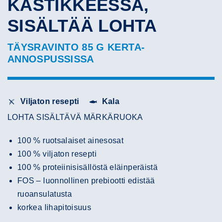
KASTIKKEESSA,
SISÄLTÄÄ LOHTA
TÄYSRAVINTO 85 G KERTA-
ANNOSPUSSISSA
Viljaton resepti
Kala
LOHTA SISÄLTÄVÄ MÄRKÄRUOKA
100 % ruotsalaiset ainesosat
100 % viljaton resepti
100 % proteiinisisällöstä eläinperäistä
FOS – luonnollinen prebiootti edistää
ruoansulatusta
korkea lihapitoisuus