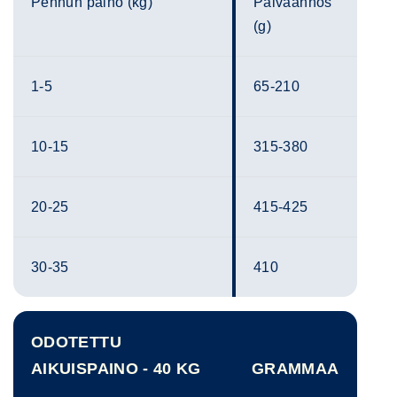
Pennun paino (kg)
Päiväannos
(g)
1-5
65-210
10-15
315-380
20-25
415-425
30-35
410
ODOTETTU
AIKUISPAINO - 40 KG
GRAMMAA