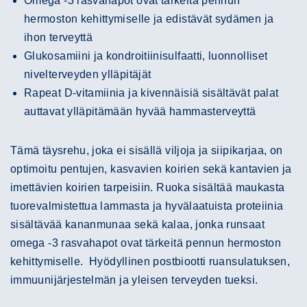
Omega -3 rasvahapot ovat tärkeitä pennun
hermoston kehittymiselle ja edistävät sydämen ja
ihon terveyttä
Glukosamiini ja kondroitiinisulfaatti, luonnolliset
nivelterveyden ylläpitäjät
Rapeat D-vitamiinia ja kivennäisiä sisältävät palat
auttavat ylläpitämään hyvää hammasterveyttä
Tämä täysrehu, joka ei sisällä viljoja ja siipikarjaa, on
optimoitu pentujen, kasvavien koirien sekä kantavien ja
imettävien koirien tarpeisiin. Ruoka sisältää maukasta
tuorevalmistettua lammasta ja hyvälaatuista proteiinia
sisältävää kananmunaa sekä kalaa, jonka runsaat
omega -3 rasvahapot ovat tärkeitä pennun hermoston
kehittymiselle. Hyödyllinen postbiootti ruansulatuksen,
immuunijärjestelmän ja yleisen terveyden tueksi.