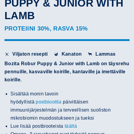
PUPPY & JUNIOR WITH
LAMB
PROTEIINI 30%, RASVA 15%
Viljaton resepti
Kanaton
Lammas
Bozita Robur Puppy & Junior with Lamb on täysrehu
pennuille, kasvaville koirille, kantaville ja imettäville
koirille.
Sisältää monin tavoin
hyödyllistä
postbioottia
päivittäisen
immuunijärjestelmän ja terveellisen suoliston
mikrobiomin muodostukseen ja tueksi
Lue lisää postbiooteista
täältä