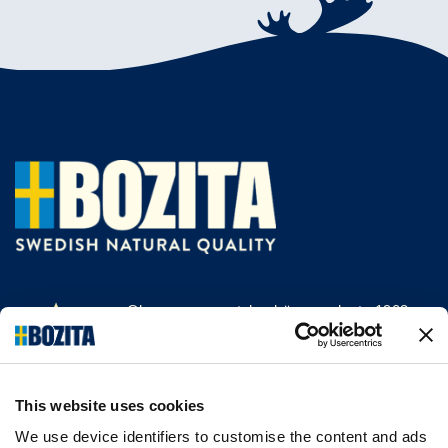
Olemme menestyksekäs, vuodesta 1903
saakka kissan- ja koiranruokaa valmistava
yritys Vårgårdasta, Ruotsista. Pidämme
asioista luonnollisina ja yksinkertaisina.
This website uses cookies
Teemme koiran- ja kissanruokaa
korkealaatuisista ainesosista ja ilman
We use device identifiers to customise the content and ads