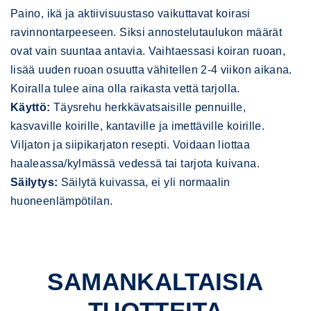
Paino, ikä ja aktiivisuustaso vaikuttavat koirasi
ravinnontarpeeseen. Siksi annostelutaulukon määrät
ovat vain suuntaa antavia. Vaihtaessasi koiran ruoan,
lisää uuden ruoan osuutta vähitellen 2-4 viikon aikana.
Koiralla tulee aina olla raikasta vettä tarjolla.
Käyttö:
Täysrehu herkkävatsaisille pennuille,
kasvaville koirille, kantaville ja imettäville koirille.
Viljaton ja siipikarjaton resepti. Voidaan liottaa
haaleassa/kylmässä vedessä tai tarjota kuivana.
Säilytys:
Säilytä kuivassa, ei yli normaalin
huoneenlämpötilan.
SAMANKALTAISIA
TUOTTEITA