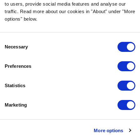
to users, provide social media features and analyse our
tarpeettomia lisäaineita.
traffic. Read more about our cookies in "About" under "More
options" below.
TIEDOT
Consent
USEIN KYSYTYT KYSYMYKSET
Necessary
Selection
MAKUTAKUU
BOZITASTA
Preferences
OTA YHTEYTTÄ
TIETOSUOJALAUSEKE
Statistics
EVÄSTEKÄYTÄNNÖT
Marketing
OTA MEIHIN YHTEYTTÄ
BOZITA
PARTNER IN PET FOOD NORDICS AB
More options
DOGGYVÄGEN 1