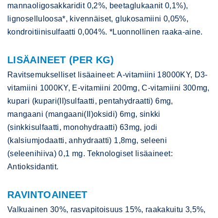
mannaoligosakkaridit 0,2%, beetaglukaanit 0,1%),
lignoselluloosa*, kivennäiset, glukosamiini 0,05%,
kondroitiinisulfaatti 0,004%. *Luonnollinen raaka-aine.
LISÄAINEET (PER KG)
Ravitsemukselliset lisäaineet: A-vitamiini 18000KY, D3-
vitamiini 1000KY, E-vitamiini 200mg, C-vitamiini 300mg,
kupari (kupari(II)sulfaatti, pentahydraatti) 6mg,
mangaani (mangaani(II)oksidi) 6mg, sinkki
(sinkkisulfaatti, monohydraatti) 63mg, jodi
(kalsiumjodaatti, anhydraatti) 1,8mg, seleeni
(seleenihiiva) 0,1 mg. Teknologiset lisäaineet:
Antioksidantit.
RAVINTOAINEET
Valkuainen 30%, rasvapitoisuus 15%, raakakuitu 3,5%,