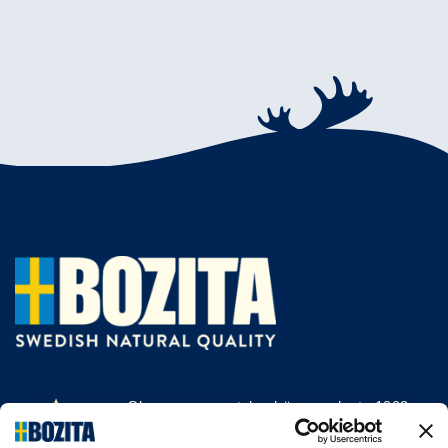
Olemme menestyksekäs, vuodesta 1903
saakka kissan- ja koiranruokaa valmistava