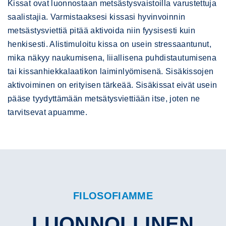
Kissat ovat luonnostaan metsästysvaistoilla varustettuja
saalistajia. Varmistaaksesi kissasi hyvinvoinnin
metsästysviettiä pitää aktivoida niin fyysisesti kuin
henkisesti. Alistimuloitu kissa on usein stressaantunut,
mika näkyy naukumisena, liiallisena puhdistautumisena
tai kissanhiekkalaatikon laiminlyömisenä. Sisäkissojen
aktivoiminen on erityisen tärkeää. Sisäkissat eivät usein
pääse tyydyttämään metsätysviettiään itse, joten ne
tarvitsevat apuamme.
FILOSOFIAMME
LUONNOLLINEN