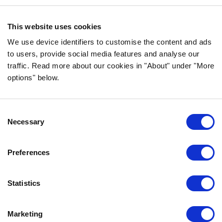
yritys Vårgårdasta, Ruotsista. Pidämme
asioista luonnollisina ja yksinkertaisina.
This website uses cookies
Teemme koiran- ja kissanruokaa
korkealaatuisista ainesosista ja ilman
We use device identifiers to customise the content and ads
tarpeettomia lisäaineita.
to users, provide social media features and analyse our
traffic. Read more about our cookies in "About" under "More
options" below.
TIEDOT
Consent
USEIN KYSYTYT KYSYMYKSET
Necessary
Selection
MAKUTAKUU
BOZITASTA
Preferences
OTA YHTEYTTÄ
TIETOSUOJALAUSEKE
Statistics
EVÄSTEKÄYTÄNNÖT
Marketing
OTA MEIHIN YHTEYTTÄ