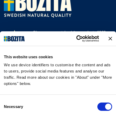
Olemme menestyksekäs, vuodesta 1903
saakka kissan- ja koiranruokaa valmistava
yritys Vårgårdasta, Ruotsista. Pidämme
asioista luonnollisina ja yksinkertaisina.
This website uses cookies
Teemme koiran- ja kissanruokaa
korkealaatuisista ainesosista ja ilman
We use device identifiers to customise the content and ads
tarpeettomia lisäaineita.
to users, provide social media features and analyse our
traffic. Read more about our cookies in "About" under "More
options" below.
TIEDOT
Consent
USEIN KYSYTYT KYSYMYKSET
Necessary
Selection
MAKUTAKUU