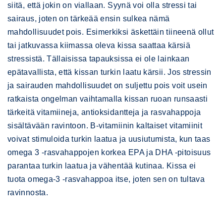
siitä, että jokin on viallaan. Syynä voi olla stressi tai
sairaus, joten on tärkeää ensin sulkea nämä
mahdollisuudet pois. Esimerkiksi äskettäin tiineenä ollut
tai jatkuvassa kiimassa oleva kissa saattaa kärsiä
stressistä. Tällaisissa tapauksissa ei ole lainkaan
epätavallista, että kissan turkin laatu kärsii. Jos stressin
ja sairauden mahdollisuudet on suljettu pois voit usein
ratkaista ongelman vaihtamalla kissan ruoan runsaasti
tärkeitä vitamiineja, antioksidantteja ja rasvahappoja
sisältävään ravintoon. B-vitamiinin kaltaiset vitamiinit
voivat stimuloida turkin laatua ja uusiutumista, kun taas
omega 3 -rasvahappojen korkea EPA ja DHA -pitoisuus
parantaa turkin laatua ja vähentää kutinaa. Kissa ei
tuota omega-3 -rasvahappoa itse, joten sen on tultava
ravinnosta.