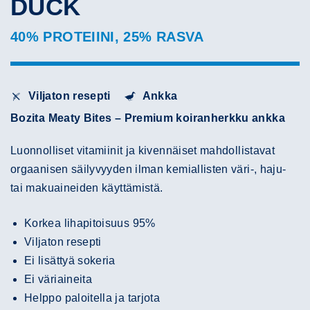
DUCK
40% PROTEIINI, 25% RASVA
Viljaton resepti
Ankka
Bozita Meaty Bites – Premium koiranherkku ankka
Luonnolliset vitamiinit ja kivennäiset mahdollistavat
orgaanisen säilyvyyden ilman kemiallisten väri-, haju-
tai makuaineiden käyttämistä.
Korkea lihapitoisuus 95%
Viljaton resepti
Ei lisättyä sokeria
Ei väriaineita
Helppo paloitella ja tarjota