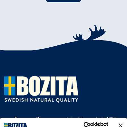
Olemme menestyksekäs, vuodesta 1903
saakka kissan- ja koiranruokaa valmistava