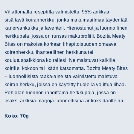
Viljattomalla reseptillä valmistettu, 95% ankkaa
sisältävä koiranherkku, jonka makumaailmaa täydentää
kanervankukka ja laventeli. Hienostunut ja luonnollinen
herkkupala, jossa on runsas makuprofiili. Bozita Meaty
Bites on makoisa korkean lihapitoisuuden omaava
koiranherkku, ihanteellinen herkkuna tai
koulutuspalkkiona koirallesi. Ne maistuvat kaikille
koirille, kokoon tai ikään katsomatta. Bozita Meaty Bites
– luonnollisista raaka-aineista valmistettu maistuva
koiran herkku, joissa on käytetty huolella valittua lihaa.
Pohjolan luonnon innoittama herkkupala, jossa on
lisäksi arktisia marjoja luonnollisina antioksidantteina.
Koko: 70g