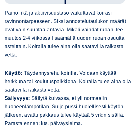
Paino, ikä ja aktiivisuustaso vaikuttavat koirasi
ravinnontarpeeseen. Siksi annostelutaulukon määrät
ovat vain suuntaa-antavia. Mikäli vaihdat ruoan, tee
muutos 2-4 viikossa lisäämällä uuden ruoan osuutta
asteittain. Koiralla tulee aina olla saatavilla raikasta
vettä.
Käyttö:
Täydennysrehu koirille. Voidaan käyttää
herkkuna tai koulutuspalkkiona. Koiralla tulee aina olla
saatavilla raikasta vettä.
Säilyvyys:
Säilytä kuivassa, ei yli normaalin
huoneenlämpötilan. Sulje pussi huolellisesti käytön
jälkeen, avattu pakkaus tulee käyttää 5 vrk:n sisällä.
Parasta ennen: kts. päiväysleima.