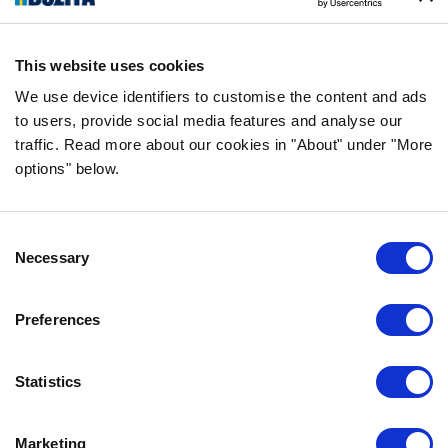
yritys Vårgårdasta, Ruotsista. Pidämme
asioista luonnollisina ja yksinkertaisina.
This website uses cookies
Teemme koiran- ja kissanruokaa
korkealaatuisista ainesosista ja ilman
We use device identifiers to customise the content and ads
to users, provide social media features and analyse our
tarpeettomia lisäaineita.
traffic. Read more about our cookies in "About" under "More
options" below.
TIEDOT
Consent
USEIN KYSYTYT KYSYMYKSET
Necessary
Selection
MAKUTAKUU
BOZITASTA
Preferences
OTA YHTEYTTÄ
TIETOSUOJALAUSEKE
Statistics
EVÄSTEKÄYTÄNNÖT
Marketing