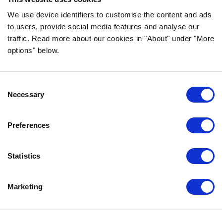
Teemme koiran- ja kissanruokaa
korkealaatuisista ainesosista ja ilman
We use device identifiers to customise the content and ads
to users, provide social media features and analyse our
tarpeettomia lisäaineita.
traffic. Read more about our cookies in "About" under "More
options" below.
TIEDOT
Consent
USEIN KYSYTYT KYSYMYKSET
Necessary
Selection
MAKUTAKUU
BOZITASTA
Preferences
OTA YHTEYTTÄ
TIETOSUOJALAUSEKE
Statistics
EVÄSTEKÄYTÄNNÖT
Marketing
OTA MEIHIN YHTEYTTÄ
BOZITA