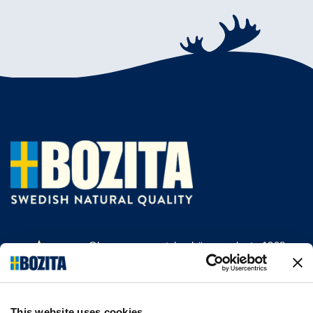
Olemme menestyksekäs, vuodesta 1903
saakka kissan- ja koiranruokaa valmistava
yritys Vårgårdasta, Ruotsista. Pidämme
asioista luonnollisina ja yksinkertaisina.
This website uses cookies