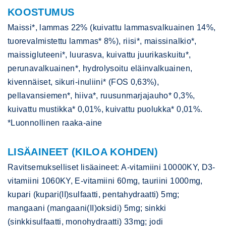
KOOSTUMUS
Maissi*, lammas 22% (kuivattu lammasvalkuainen 14%,
tuorevalmistettu lammas* 8%), riisi*, maissinalkio*,
maissigluteeni*, luurasva, kuivattu juurikaskuitu*,
perunavalkuainen*, hydrolysoitu eläinvalkuainen,
kivennäiset, sikuri-inuliini* (FOS 0,63%),
pellavansiemen*, hiiva*, ruusunmarjajauho* 0,3%,
kuivattu mustikka* 0,01%, kuivattu puolukka* 0,01%.
*Luonnollinen raaka-aine
LISÄAINEET (KILOA KOHDEN)
Ravitsemukselliset lisäaineet: A-vitamiini 10000KY, D3-
vitamiini 1060KY, E-vitamiini 60mg, tauriini 1000mg,
kupari (kupari(II)sulfaatti, pentahydraatti) 5mg;
mangaani (mangaani(II)oksidi) 5mg; sinkki
(sinkkisulfaatti, monohydraatti) 33mg; jodi