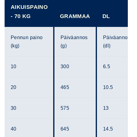
AIKUISPAINO
- 70 KG
GRAMMAA
DL
Pennun paino
Päiväannos
Päiväannos
(kg)
(g)
(dl)
10
300
6.5
20
465
10.5
30
575
13
40
645
14.5