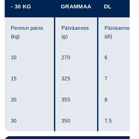
- 30 KG
GRAMMAA
DL
Pennun paino
Päiväannos
Päiväannos
(kg)
(g)
(dl)
10
270
6
15
325
7
20
355
8
30
350
7.5