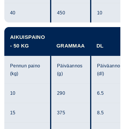
40
450
10
AIKUISPAINO
- 50 KG
GRAMMAA
DL
Pennun paino
Päiväannos
Päiväannos
(kg)
(g)
(dl)
10
290
6.5
15
375
8.5