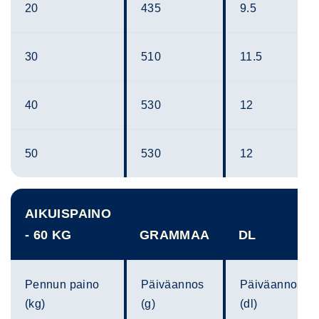
20
435
9.5
30
510
11.5
40
530
12
50
530
12
AIKUISPAINO
- 60 KG
GRAMMAA
DL
Pennun paino
Päiväannos
Päiväannos
(kg)
(g)
(dl)