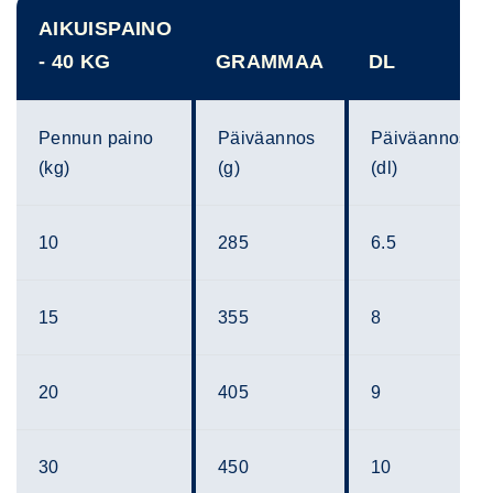
AIKUISPAINO
- 40 KG
GRAMMAA
DL
Pennun paino
Päiväannos
Päiväannos
(kg)
(g)
(dl)
10
285
6.5
15
355
8
20
405
9
30
450
10