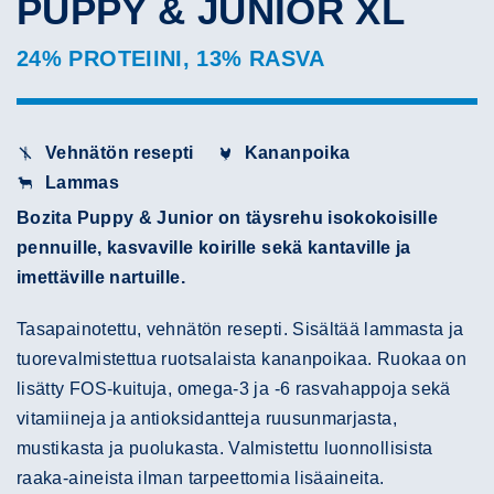
PUPPY & JUNIOR XL
24% PROTEIINI, 13% RASVA
Vehnätön resepti
Kananpoika
Lammas
Bozita Puppy & Junior on täysrehu isokokoisille
pennuille, kasvaville koirille sekä kantaville ja
imettäville nartuille.
Tasapainotettu, vehnätön resepti. Sisältää lammasta ja
tuorevalmistettua ruotsalaista kananpoikaa. Ruokaa on
lisätty FOS-kuituja, omega-3 ja -6 rasvahappoja sekä
vitamiineja ja antioksidantteja ruusunmarjasta,
mustikasta ja puolukasta. Valmistettu luonnollisista
raaka-aineista ilman tarpeettomia lisäaineita.