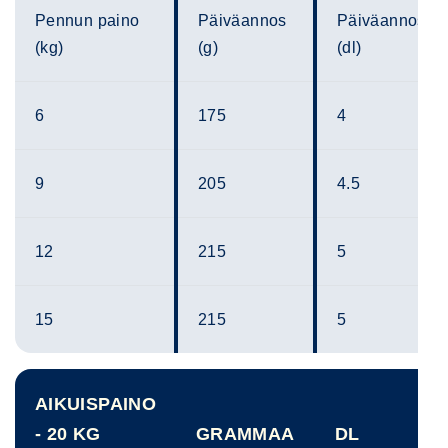
Pennun paino
Päiväannos
Päiväannos
(kg)
(g)
(dl)
6
175
4
9
205
4.5
12
215
5
15
215
5
AIKUISPAINO
- 20 KG
GRAMMAA
DL