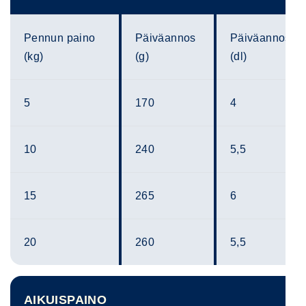
Pennun paino
Päiväannos
Päiväannos
(kg)
(g)
(dl)
5
170
4
10
240
5,5
15
265
6
20
260
5,5
AIKUISPAINO