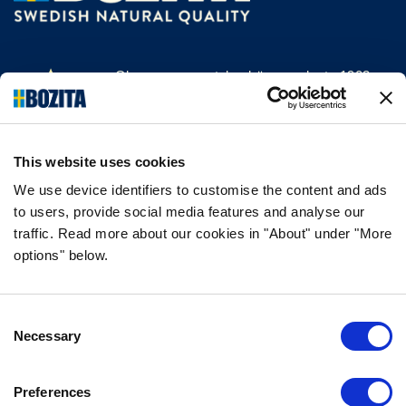
Olemme menestyksekäs, vuodesta 1903
saakka kissan- ja koiranruokaa valmistava
yritys Vårgårdasta, Ruotsista. Pidämme
asioista luonnollisina ja yksinkertaisina.
This website uses cookies
Teemme koiran- ja kissanruokaa
korkealaatuisista ainesosista ja ilman
We use device identifiers to customise the content and ads
to users, provide social media features and analyse our
tarpeettomia lisäaineita.
traffic. Read more about our cookies in "About" under "More
options" below.
TIEDOT
Consent
USEIN KYSYTYT KYSYMYKSET
Necessary
Selection
MAKUTAKUU
BOZITASTA
Preferences