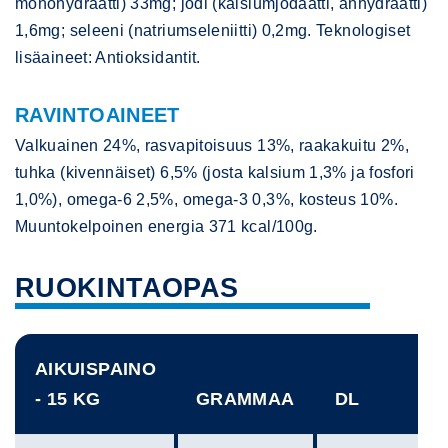
monohydraatti) 33mg; jodi (kalsiumjodaatti, anhydraatti)
1,6mg; seleeni (natriumseleniitti) 0,2mg. Teknologiset
lisäaineet: Antioksidantit.
RAVINTOAINEET
Valkuainen 24%, rasvapitoisuus 13%, raakakuitu 2%,
tuhka (kivennäiset) 6,5% (josta kalsium 1,3% ja fosfori
1,0%), omega-6 2,5%, omega-3 0,3%, kosteus 10%.
Muuntokelpoinen energia 371 kcal/100g.
RUOKINTAOPAS
AIKUISPAINO
- 15 KG
GRAMMAA
DL