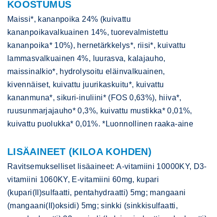
KOOSTUMUS
Maissi*, kananpoika 24% (kuivattu
kananpoikavalkuainen 14%, tuorevalmistettu
kananpoika* 10%), hernetärkkelys*, riisi*, kuivattu
lammasvalkuainen 4%, luurasva, kalajauho,
maissinalkio*, hydrolysoitu eläinvalkuainen,
kivennäiset, kuivattu juurikaskuitu*, kuivattu
kananmuna*, sikuri-inuliini* (FOS 0,63%), hiiva*,
ruusunmarjajauho* 0,3%, kuivattu mustikka* 0,01%,
kuivattu puolukka* 0,01%. *Luonnollinen raaka-aine
LISÄAINEET (KILOA KOHDEN)
Ravitsemukselliset lisäaineet: A-vitamiini 10000KY, D3-
vitamiini 1060KY, E-vitamiini 60mg, kupari
(kupari(II)sulfaatti, pentahydraatti) 5mg; mangaani
(mangaani(II)oksidi) 5mg; sinkki (sinkkisulfaatti,