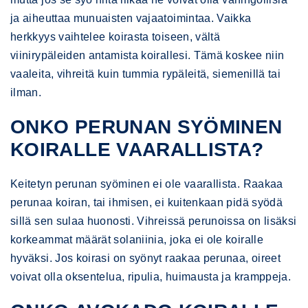
ja aiheuttaa munuaisten vajaatoimintaa. Vaikka
herkkyys vaihtelee koirasta toiseen, vältä
viinirypäleiden antamista koirallesi. Tämä koskee niin
vaaleita, vihreitä kuin tummia rypäleitä, siemenillä tai
ilman.
ONKO PERUNAN SYÖMINEN
KOIRALLE VAARALLISTA?
Keitetyn perunan syöminen ei ole vaarallista. Raakaa
perunaa koiran, tai ihmisen, ei kuitenkaan pidä syödä
sillä sen sulaa huonosti. Vihreissä perunoissa on lisäksi
korkeammat määrät solaniinia, joka ei ole koiralle
hyväksi. Jos koirasi on syönyt raakaa perunaa, oireet
voivat olla oksentelua, ripulia, huimausta ja kramppeja.