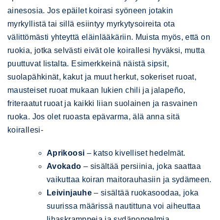
ainesosia. Jos epäilet koirasi syöneen jotakin
myrkyllistä tai sillä esiintyy myrkytysoireita ota
välittömästi yhteyttä eläinlääkäriin. Muista myös, että on
ruokia, jotka selvästi eivät ole koirallesi hyväksi, mutta
puuttuvat listalta. Esimerkkeinä näistä sipsit,
suolapähkinät, kakut ja muut herkut, sokeriset ruoat,
mausteiset ruoat mukaan lukien chili ja jalapeño,
friteraatut ruoat ja kaikki liian suolainen ja rasvainen
ruoka. Jos olet ruoasta epävarma, älä anna sitä
koirallesi-
Aprikoosi
– katso kivelliset hedelmät.
Avokado
– sisältää persiinia, joka saattaa
vaikuttaa koiran maitorauhasiin ja sydämeen.
Leivinjauhe
– sisältää ruokasoodaa, joka
suurissa määrissä nautittuna voi aiheuttaa
lihaskramppeja ja sydänongelmia.