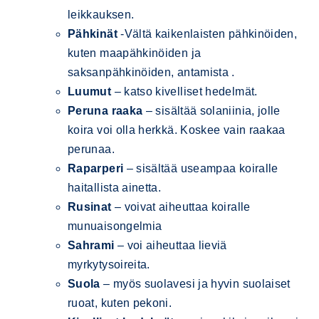
leikkauksen.
Pähkinät
-Vältä kaikenlaisten pähkinöiden,
kuten maapähkinöiden ja
saksanpähkinöiden, antamista .
Luumut
– katso kivelliset hedelmät.
Peruna
raaka
– sisältää solaniinia, jolle
koira voi olla herkkä. Koskee vain raakaa
perunaa.
Raparperi
– sisältää useampaa koiralle
haitallista ainetta.
Rusinat
– voivat aiheuttaa koiralle
munuaisongelmia
Sahrami
– voi aiheuttaa lieviä
myrkytysoireita.
Suola
– myös suolavesi ja hyvin suolaiset
ruoat, kuten pekoni.