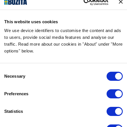
saakka kissan- ja koiranruokaa valmistava
yritys Vårgårdasta, Ruotsista. Pidämme
asioista luonnollisina ja yksinkertaisina.
This website uses cookies
Teemme koiran- ja kissanruokaa
korkealaatuisista ainesosista ja ilman
We use device identifiers to customise the content and ads
tarpeettomia lisäaineita.
to users, provide social media features and analyse our
traffic. Read more about our cookies in "About" under "More
options" below.
TIEDOT
Consent
USEIN KYSYTYT KYSYMYKSET
Necessary
Selection
MAKUTAKUU
BOZITASTA
Preferences
OTA YHTEYTTÄ
TIETOSUOJALAUSEKE
Statistics
EVÄSTEKÄYTÄNNÖT