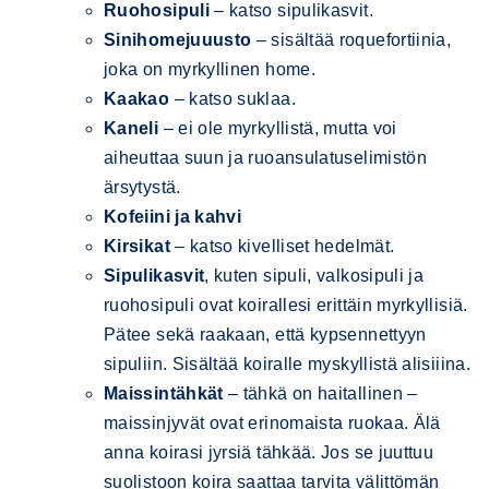
Ruohosipuli
– katso sipulikasvit.
Sinihomejuuusto
– sisältää roquefortiinia,
joka on myrkyllinen home.
Kaakao
– katso suklaa.
Kaneli
– ei ole myrkyllistä, mutta voi
aiheuttaa suun ja ruoansulatuselimistön
ärsytystä.
Kofeiini ja kahvi
Kirsikat
– katso kivelliset hedelmät.
Sipulikasvit
, kuten sipuli, valkosipuli ja
ruohosipuli ovat koirallesi erittäin myrkyllisiä.
Pätee sekä raakaan, että kypsennettyyn
sipuliin. Sisältää koiralle myskyllistä alisiiina.
Maissintähkät
– tähkä on haitallinen –
maissinjyvät ovat erinomaista ruokaa. Älä
anna koirasi jyrsiä tähkää. Jos se juuttuu
suolistoon koira saattaa tarvita välittömän