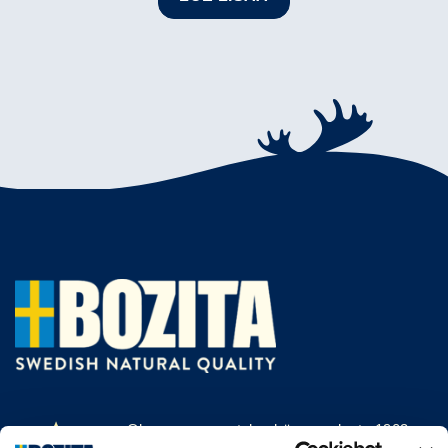
Olemme menestyksekäs, vuodesta 1903