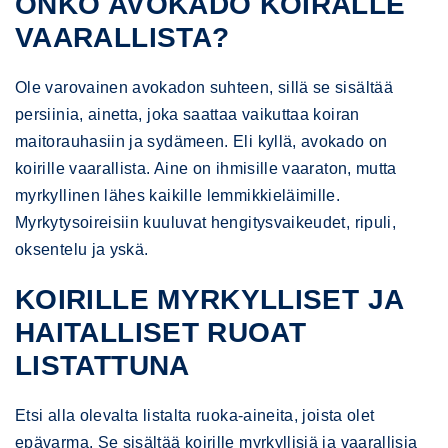
ONKO AVOKADO KOIRALLE
VAARALLISTA?
Ole varovainen avokadon suhteen, sillä se sisältää
persiinia, ainetta, joka saattaa vaikuttaa koiran
maitorauhasiin ja sydämeen. Eli kyllä, avokado on
koirille vaarallista. Aine on ihmisille vaaraton, mutta
myrkyllinen lähes kaikille lemmikkieläimille.
Myrkytysoireisiin kuuluvat hengitysvaikeudet, ripuli,
oksentelu ja yskä.
KOIRILLE MYRKYLLISET JA
HAITALLISET RUOAT
LISTATTUNA
Etsi alla olevalta listalta ruoka-aineita, joista olet
epävarma. Se sisältää koirille myrkyllisiä ja vaarallisia