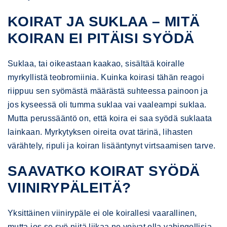
KOIRAT JA SUKLAA – MITÄ
KOIRAN EI PITÄISI SYÖDÄ
Suklaa, tai oikeastaan kaakao, sisältää koiralle
myrkyllistä teobromiinia. Kuinka koirasi tähän reagoi
riippuu sen syömästä määrästä suhteessa painoon ja
jos kyseessä oli tumma suklaa vai vaaleampi suklaa.
Mutta perussääntö on, että koira ei saa syödä suklaata
lainkaan. Myrkytyksen oireita ovat tärinä, lihasten
värähtely, ripuli ja koiran lisääntynyt virtsaamisen tarve.
SAAVATKO KOIRAT SYÖDÄ
VIINIRYPÄLEITÄ?
Yksittäinen viinirypäle ei ole koirallesi vaarallinen,
mutta jos se syö niitä liikaa ne voivat olla vahingollisia