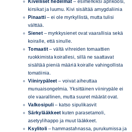
Kivelliset hedelmät
– esimerkiksi aprikoosi,
kirsikat ja luumu. Kivi sisältää amygdaliinia
Pinaatti
– ei ole myrkyllistä, mutta tulisi
välttää.
Sienet
– myrkkysienet ovat vaarallisia sekä
koiralle, että sinulle.
Tomaatit
– vältä vihreiden tomaattien
ruokkimista koirallesi, sillä ne saattavat
sisältää pieniä määriä koiralle vahingollista
tomatiinia.
Viinirypäleet
– voivat aiheuttaa
munuaisongelmia. Yksittäinen viinirypäle ei
ole vaarallinen, mutta suuret määrät ovat.
Valkosipuli
– katso sipulikasvit
Särkylääkkeet
kuten parasetamoli,
asetyylihappo ja muut lääkkeet.
Ksylitoli
– hammastahnassa, purukumissa ja