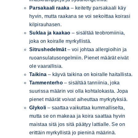
Parsakaali
raaka
– keitetty parsakaali käy
hyvin, mutta raakana se voi sekoittaa koirasi
kilpirauhasen.
Suklaa
ja kaakao
– sisältää teobromiinia,
joka on koiralle myrkyllistä.
Sitrushedelmät
– voi johtaa allergioihin ja
ruoansulatusongelmiin. Pienet määrät eivät
ole vaarallisia.
Taikina
– käyvä taikina on koiralle haitallista.
Tammenterho
– sisältää tanniinia, joka
suurissa määrin voi olla kohtalokasta. Jopa
pienet määrät voivat aiheuttaa myrkytyksiä.
Glykoli
– saattaa vaikuttaa kummalliselta,
mutta se on makeaa ja koira saattaa hyvin
maistaa sitä jos sitä päätyy lattialle. Se on
erittäin myrkyllistä jo pieninä määrinä.