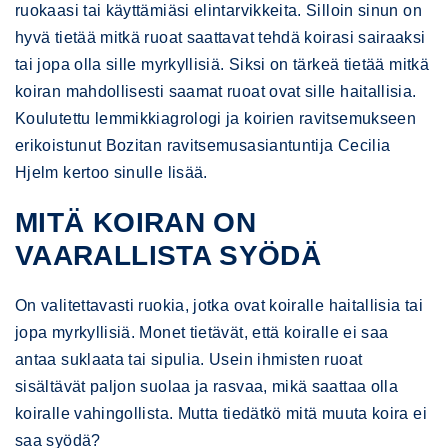
ruokaasi tai käyttämiäsi elintarvikkeita. Silloin sinun on
hyvä tietää mitkä ruoat saattavat tehdä koirasi sairaaksi
tai jopa olla sille myrkyllisiä. Siksi on tärkeä tietää mitkä
koiran mahdollisesti saamat ruoat ovat sille haitallisia.
Koulutettu lemmikkiagrologi ja koirien ravitsemukseen
erikoistunut Bozitan ravitsemusasiantuntija Cecilia
Hjelm kertoo sinulle lisää.
MITÄ KOIRAN ON
VAARALLISTA SYÖDÄ
On valitettavasti ruokia, jotka ovat koiralle haitallisia tai
jopa myrkyllisiä. Monet tietävät, että koiralle ei saa
antaa suklaata tai sipulia. Usein ihmisten ruoat
sisältävät paljon suolaa ja rasvaa, mikä saattaa olla
koiralle vahingollista. Mutta tiedätkö mitä muuta koira ei
saa syödä?