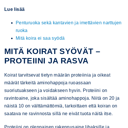
Lue lisää
Penturuoka sekä kantavien ja imettävien narttujen
ruoka
Mitä koira ei saa syödä
MITÄ KOIRAT SYÖVÄT –
PROTEIINI JA RASVA
Koirat tarvitsevat tietyn määrän proteiinia ja oikeat
määrät tärkeitä aminohappoja ruoassaan
suoriutuakseen ja voidakseen hyvin. Proteiini on
ravintoaine, joka sisältää aminohappoja. Niitä on 20 ja
näistä 10 on välttämättömiä, tarkoittaen että koiran on
saatava ne ravinnosta sillä ne eivät tuota näitä itse.
Proteiini on olennainen rakennusaine lihaksille ja