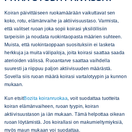
Koiran päivittäiseen ruokamäärään vaikuttavat sen
koko, rotu, elämänvaihe ja aktiivisuustaso. Varmista,
että valitset ruoan joka sopii koirasi yksilöllisiin
tarpeisiin ja noudata ruokintaopasta määrien suhteen.
Muista, että ruokintaoppaan suosituksiin ei lasketa
herkkuja ja muita välipaloja, joita koirasi saattaa saada
aterioiden välissä. Ruoantarve saattaa vaihdella
suuresti ja riippuu paljon aktiivisuuden määrästä.
Sovella siis ruoan määrä koirasi vartalotyypin ja kunnon
mukaan.
Kun etsit
Bozita koiranruokaa
, voit suodattaa tuotteita
koiran elämänvaiheen, ruoan tyypin, koiran
aktiivisuustason ja iän mukaan. Tämä helpottaa oikean
ruoan löytämistä. Jos koirallasi on makumieltymiyksiä,
myös maun mukaan voi suodattaa.