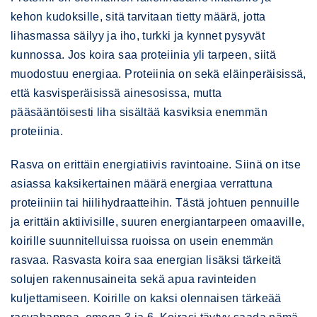
kehon kudoksille, sitä tarvitaan tietty määrä, jotta
lihasmassa säilyy ja iho, turkki ja kynnet pysyvät
kunnossa. Jos koira saa proteiinia yli tarpeen, siitä
muodostuu energiaa. Proteiinia on sekä eläinperäisissä,
että kasvisperäisissä ainesosissa, mutta
pääsääntöisesti liha sisältää kasviksia enemmän
proteiinia.
Rasva on erittäin energiatiivis ravintoaine. Siinä on itse
asiassa kaksikertainen määrä energiaa verrattuna
proteiiniin tai hiilihydraatteihin. Tästä johtuen pennuille
ja erittäin aktiivisille, suuren energiantarpeen omaaville,
koirille suunnitelluissa ruoissa on usein enemmän
rasvaa. Rasvasta koira saa energian lisäksi tärkeitä
solujen rakennusaineita sekä apua ravinteiden
kuljettamiseen. Koirille on kaksi olennaisen tärkeää