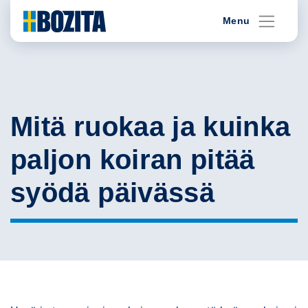
Skip
Menu
to
content
Mitä ruokaa ja kuinka
paljon koiran pitää
syödä päivässä