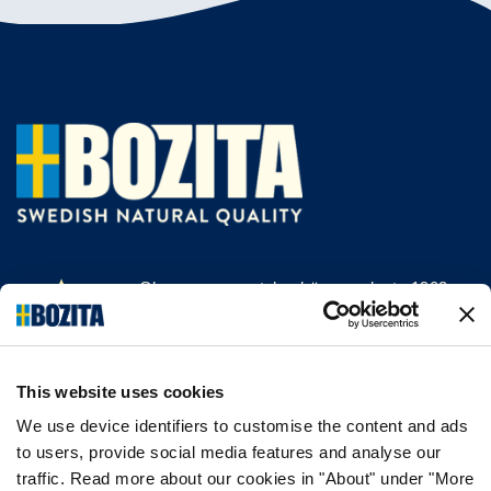
Olemme menestyksekäs, vuodesta 1903
saakka kissan- ja koiranruokaa valmistava
yritys Vårgårdasta, Ruotsista. Pidämme
asioista luonnollisina ja yksinkertaisina.
This website uses cookies
Teemme koiran- ja kissanruokaa
korkealaatuisista ainesosista ja ilman
We use device identifiers to customise the content and ads
tarpeettomia lisäaineita.
to users, provide social media features and analyse our
traffic. Read more about our cookies in "About" under "More