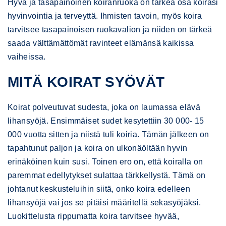
Hyvä ja tasapainoinen koiranruoka on tärkeä osa koirasi
hyvinvointia ja terveyttä. Ihmisten tavoin, myös koira
tarvitsee tasapainoisen ruokavalion ja niiden on tärkeä
saada välttämättömät ravinteet elämänsä kaikissa
vaiheissa.
MITÄ KOIRAT SYÖVÄT
Koirat polveutuvat sudesta, joka on laumassa elävä
lihansyöjä. Ensimmäiset sudet kesytettiin 30 000- 15
000 vuotta sitten ja niistä tuli koiria. Tämän jälkeen on
tapahtunut paljon ja koira on ulkonäöltään hyvin
erinäköinen kuin susi. Toinen ero on, että koiralla on
paremmat edellytykset sulattaa tärkkellystä. Tämä on
johtanut keskusteluihin siitä, onko koira edelleen
lihansyöjä vai jos se pitäisi määritellä sekasyöjäksi.
Luokittelusta rippumatta koira tarvitsee hyvää,