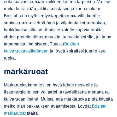
erilaisia vastaamaan kaikkien koirien tarpeisiin. Valitse
ruoka koirasi iän, aktiivisuustason ja koon mukaan.
Bozitalla on myös erityistarpeita omaaville koirille
sopivia ruokia: vehnätöntä ja viljatonta koiranruokaa,
herkkävatsaisille tai -ihoisille koirille sopivia ruokia,
yhden proteiinilähteen ruokia, ja ruokia koirille, joilla on
taipumusta lihomiseen. Tutustu
Bozitan
kuivaruokavalikoimaan
ja löydä koirallesi juuri oikea
ruoka.
märkäruoat
Märkäruoka koirallesi on hyvä lähde nesteelle ja
lisäenergialle, sen voi tarjoilla täydellisenä ateriana tai
kuivaruoan lisänä. Muista, että märkäruoka pitää käyttää
melko pian pakkauksen avaamisesta. Löydät
Bozitan
märkäruoat
täältä.