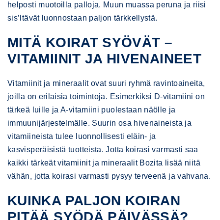
helposti muotoilla palloja. Muun muassa peruna ja riisi
sis’ltävät luonnostaan paljon tärkkellystä.
MITÄ KOIRAT SYÖVÄT –
VITAMIINIT JA HIVENAINEET
Vitamiinit ja mineraalit ovat suuri ryhmä ravintoaineita,
joilla on erilaisia toimintoja. Esimerkiksi D-vitamiini on
tärkeä luille ja A-vitamiini puolestaan näölle ja
immuunijärjestelmälle. Suurin osa hivenaineista ja
vitamiineista tulee luonnollisesti eläin- ja
kasvisperäisistä tuotteista. Jotta koirasi varmasti saa
kaikki tärkeät vitamiinit ja mineraalit Bozita lisää niitä
vähän, jotta koirasi varmasti pysyy terveenä ja vahvana.
KUINKA PALJON KOIRAN
PITÄÄ SYÖDÄ PÄIVÄSSÄ?