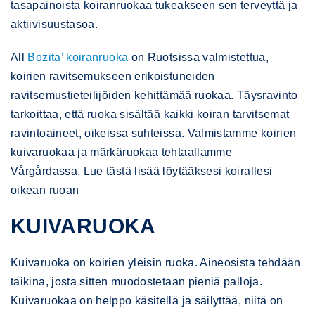
tasapainoista koiranruokaa tukeakseen sen terveyttä ja
aktiivisuustasoa.
All
Bozita’ koiranruoka
on Ruotsissa valmistettua,
koirien ravitsemukseen erikoistuneiden
ravitsemustieteilijöiden kehittämää ruokaa. Täysravinto
tarkoittaa, että ruoka sisältää kaikki koiran tarvitsemat
ravintoaineet, oikeissa suhteissa. Valmistamme koirien
kuivaruokaa ja märkäruokaa tehtaallamme
Vårgårdassa. Lue tästä lisää löytääksesi koirallesi
oikean ruoan
KUIVARUOKA
Kuivaruoka on koirien yleisin ruoka. Aineosista tehdään
taikina, josta sitten muodostetaan pieniä palloja.
Kuivaruokaa on helppo käsitellä ja säilyttää, niitä on