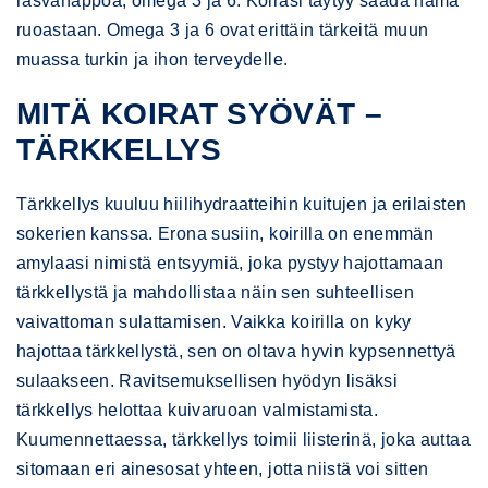
rasvahappoa, omega 3 ja 6. Koirasi täytyy saada nämä
ruoastaan. Omega 3 ja 6 ovat erittäin tärkeitä muun
muassa turkin ja ihon terveydelle.
MITÄ KOIRAT SYÖVÄT –
TÄRKKELLYS
Tärkkellys kuuluu hiilihydraatteihin kuitujen ja erilaisten
sokerien kanssa. Erona susiin, koirilla on enemmän
amylaasi nimistä entsyymiä, joka pystyy hajottamaan
tärkkellystä ja mahdollistaa näin sen suhteellisen
vaivattoman sulattamisen. Vaikka koirilla on kyky
hajottaa tärkkellystä, sen on oltava hyvin kypsennettyä
sulaakseen. Ravitsemuksellisen hyödyn lisäksi
tärkkellys helottaa kuivaruoan valmistamista.
Kuumennettaessa, tärkkellys toimii liisterinä, joka auttaa
sitomaan eri ainesosat yhteen, jotta niistä voi sitten