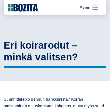
Skip
Menu
to
content
Eri koirarodut –
minkä valitsen?
Suunnitteletko pennun hankkimista? Koiran
omistaminen on uskomaton kokemus, mutta myös suuri