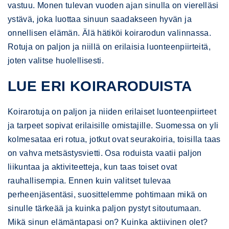
vastuu. Monen tulevan vuoden ajan sinulla on vierelläsi
ystävä, joka luottaa sinuun saadakseen hyvän ja
onnellisen elämän. Älä hätiköi koirarodun valinnassa.
Rotuja on paljon ja niillä on erilaisia luonteenpiirteitä,
joten valitse huolellisesti.
LUE ERI KOIRARODUISTA
Koirarotuja on paljon ja niiden erilaiset luonteenpiirteet
ja tarpeet sopivat erilaisille omistajille. Suomessa on yli
kolmesataa eri rotua, jotkut ovat seurakoiria, toisilla taas
on vahva metsästysvietti. Osa roduista vaatii paljon
liikuntaa ja aktiviteetteja, kun taas toiset ovat
rauhallisempia. Ennen kuin valitset tulevaa
perheenjäsentäsi, suosittelemme pohtimaan mikä on
sinulle tärkeää ja kuinka paljon pystyt sitoutumaan.
Mikä sinun elämäntapasi on? Kuinka aktiivinen olet?