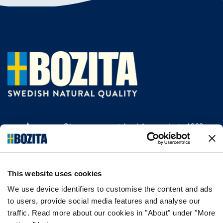
Olemme menestyksekäs, vuodesta 1903
saakka kissan- ja koiranruokaa valmistava
yritys Vårgårdasta, Ruotsista. Pidämme
asioista luonnollisina ja yksinkertaisina.
This website uses cookies
Teemme koiran- ja kissanruokaa
korkealaatuisista ainesosista ja ilman
We use device identifiers to customise the content and ads
tarpeettomia lisäaineita.
to users, provide social media features and analyse our
traffic. Read more about our cookies in "About" under "More