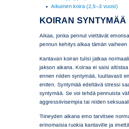
Aikuinen koira (2,5–3 vuosi)
KOIRAN SYNTYMÄÄ 
Aikaa, jonka pennut viettävät emons
pennun kehitys alkaa tämän vaiheen 
Kantavan koiran tulisi jatkaa normaa
jakson aikana. Koiraa ei saisi altistaa
ennen niiden syntymää, luultavasti em
eniten. Syntymää edeltävä stressi saat
syntymää. Se voi tehdä pennuista vähe
aggressiivisempia tai niiden seksuaa
Tiineyden aikana emo tarvitsee norm
erinomaisia ruokia kantaville ja imettä