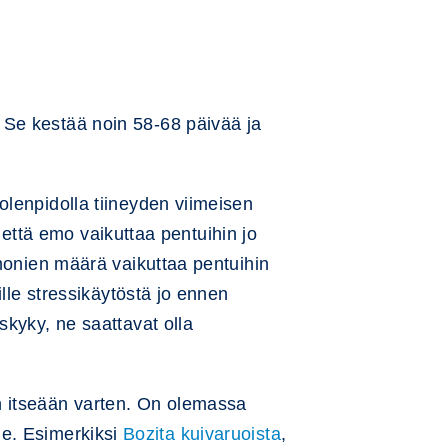
 Se kestää noin 58-68 päivää ja
olenpidolla tiineyden viimeisen
, että emo vaikuttaa pentuihin jo
rmonien määrä vaikuttaa pentuihin
ille stressikäytöstä jo ennen
skyky, ne saattavat olla
n itseään varten. On olemassa
lle. Esimerkiksi
Bozita kuivaruoista
,