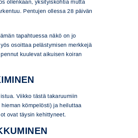
jos ollenkaan, yksityiskohtia mutta
arkentuu. Pentujen ollessa 28 päivän
 Tämän tapahtuessa näkö on jo
myös osoittaa pelästymisen merkkejä
ä pennut kuulevat aikuisen koiran
KIMINEN
istua. Viikko tästä takaruumiin
n hieman kömpelösti) ja heiluttaa
t ovat täysin kehittyneet.
UKKUMINEN