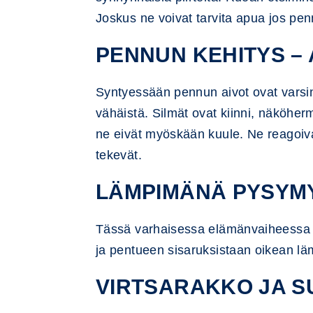
Joskus ne voivat tarvita apua jos pe
PENNUN KEHITYS – 
Syntyessään pennun aivot ovat varsin
vähäistä. Silmät ovat kiinni, näköherm
ne eivät myöskään kuule. Ne reagoivat
tekevät.
LÄMPIMÄNÄ PYSYM
Tässä varhaisessa elämänvaiheessa p
ja pentueen sisaruksistaan oikean lä
VIRTSARAKKO JA S