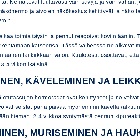
itä. Ne näkevät luultavasti vain sävyjä ja vain vähän, 
, näköhermo ja aivojen näkökeskus kehittyvät ja näkö t
voin.
lkaa toimia täysin ja pennut reagoivat koviin ääniin.
 tarkentamaan katseensa. Tässä vaiheessa ne alkavat 
 äänen tai kirkkaan valon. Kuulotestit osoittavat, ett
3-4 viikon ikäisinä.
INEN, KÄVELEMINEN JA LEIK
ä etutassujen hermoradat ovat kehittyneet ja ne voivat 
e voivat seistä, paria päivää myöhemmin kävellä (alkuu
ään hieman. 2-4 viikkoa syntymästä pennun kipureaktio
INEN, MURISEMINEN JA HA