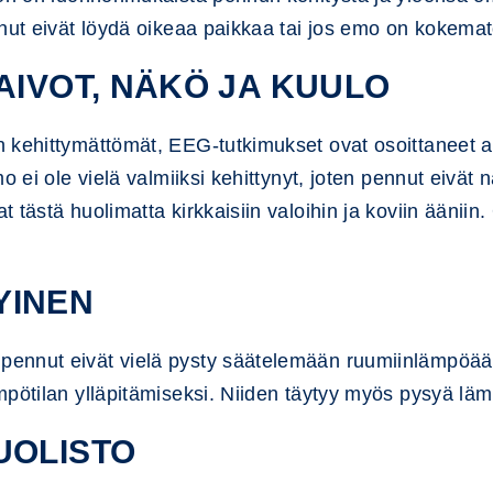
nnut eivät löydä oikeaa paikkaa tai jos emo on kokema
AIVOT, NÄKÖ JA KUULO
 kehittymättömät, EEG-tutkimukset ovat osoittaneet a
o ei ole vielä valmiiksi kehittynyt, joten pennut eivät
 tästä huolimatta kirkkaisiin valoihin ja koviin ääniin
YINEN
ennut eivät vielä pysty säätelemään ruumiinlämpöään
mpötilan ylläpitämiseksi. Niiden täytyy myös pysyä l
UOLISTO