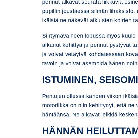
pennut alkavat seurata liikkuvia esine
pupillin joustaessa silmän lihaksisto
ikäisiä ne näkevät aikuisten koirien ta
Siirtymävaiheen lopussa myös kuulo a
alkanut kehittyä ja pennut pystyvät
ja voivat vetäytyä kohdatessaan kovan
tavoin ja voivat asemoida äänen noin 
ISTUMINEN, SEISOM
Pentujen ollessa kahden viikon ikäisi
motoriikka on niin kehittynyt, että n
häntäänsä. Ne alkavat leikkiä kesken
HÄNNÄN HEILUTTAM