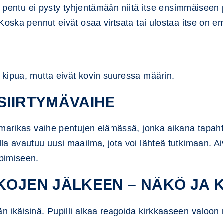
ta pentu ei pysty tyhjentämään niitä itse ensimmäiseen
Koska pennut eivät osaa virtsata tai ulostaa itse on 
kipua, mutta eivät kovin suuressa määrin.
SIIRTYMÄVAIHE
umarikas vaihe pentujen elämässä, jonka aikana tapah
a avautuu uusi maailma, jota voi lähteä tutkimaan. Aiv
pimiseen.
KKOJEN JÄLKEEN – NÄKÖ JA 
n ikäisinä. Pupilli alkaa reagoida kirkkaaseen valo