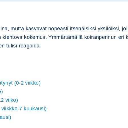
a, mutta kasvavat nopeasti itsenäisiksi yksilöiksi, jo
n kiehtova kokemus. Ymmärtämällä koiranpennun eri 
n tulisi reagoida.
ynyt (0-2 viikko)
o)
2 viiko)
2 viikkko-7 kuukausi)
ausi)