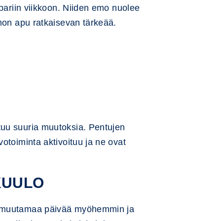
 pariin viikkoon. Niiden emo nuolee
emon apu ratkaisevan tärkeää.
tuu suuria muutoksia. Pentujen
otoiminta aktivoituu ja ne ovat
KUULO
on muutamaa päivää myöhemmin ja