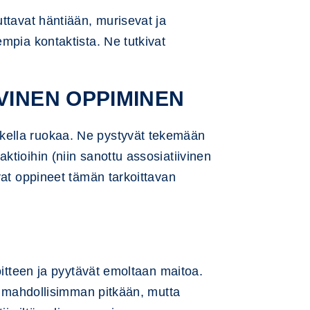
ttavat häntiään, murisevat ja
mpia kontaktista. Ne tutkivat
VINEN OPPIMINEN
kella ruokaa. Ne pystyvät tekemään
tioihin (niin sanottu assosiatiivinen
vat oppineet tämän tarkoittavan
oitteen ja pyytävät emoltaan maitoa.
oa mahdollisimman pitkään, mutta