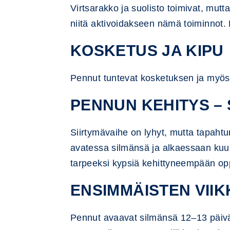
Virtsarakko ja suolisto toimivat, mut
niitä aktivoidakseen nämä toiminnot. 
KOSKETUS JA KIPU
Pennut tuntevat kosketuksen ja myös 
PENNUN KEHITYS – 
Siirtymävaihe on lyhyt, mutta tapaht
avatessa silmänsä ja alkaessaan kuull
tarpeeksi kypsiä kehittyneempään op
ENSIMMÄISTEN VII
Pennut avaavat silmänsä 12–13 päivä