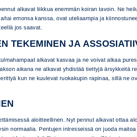
pennut alkavat liikkua enemmän koiran tavoin. Ne heilu
ja/tai emonsa kanssa, ovat uteliaampia ja kiinnostunee
ellä jos saavat.
N TEKEMINEN JA ASSOSIATII
kulmahampaat alkavat kasvaa ja ne voivat alkaa pures
on aikana ne alkavat yhdistää tiettyjä ärsykkeitä reak
erittyä kun ne kuulevat ruokakupin rapinaa, sillä ne o
NEN
ettämisessä aloitteellinen. Nyt pennut alkavat ottaa al
 täysin normaalia. Pentujen intresseissä on juoda mait