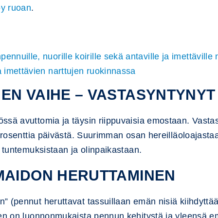
py ruoan
.
nuille, nuorille koirille sekä antaville ja imettäville n
a imettävien narttujen ruokinnassa
EN VAIHE – VASTASYNTYNYT
össä avuttomia ja täysin riippuvaisia emostaan. Vast
 prosenttia päivästä. Suurimman osan hereilläoloajasta
n tuntemuksistaan ja olinpaikastaan.
MAIDON HERUTTAMINEN
” (pennut heruttavat tassuillaan emän nisiä kiihdytt
nen on luonnonmukaista pennun kehitystä ja yleensä em