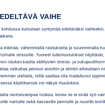
EDELTÄVÄ VAIHE
a kohdussa kutsutaan syntymää edeltäväksi vaiheeksi.
aikana.
lia elämää, vähemmällä rasituksella ja suuremmalla hu
 turhalle stressille. Tuoreet tutkimustulokset näyttävät
on istukan kautta välittyvien stressi- ja sukupuoliho
taa vaikuttaa pennun aivoihin ja elimiin aiheuttaen ni
mmän uteliaita, niillä saattaa olla madaltunut oppimi
lisessa käytöksessä voi näkyä muutoksia.
aalia ravitsevampaa ruokaa, koska se ei enää syö vai
ville nartuille sekä kasvaville pennulle ja nuorille koiri