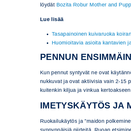
löydät
Bozita Robur Mother and Pup
Lue lisää
Tasapainoinen kuivaruoka koiranpen
Huomioitavia asioita kantavien j
PENNUN ENSIMMÄIN
Kun pennut syntyvät ne ovat käytänn
nukkuvat ja ovat aktiivisia vain 2-15
kuitenkin kiljua ja vinkua kertoaksee
IMETYSKÄYTÖS JA 
Ruokailukäytös ja ”maidon polkeminen
synnynnäisiä piirteitä. Ruoan etsimi