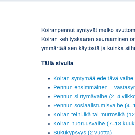
Koiranpennut syntyvät melko avuttomin
Koiran kehityskaaren seuraaminen o
ymmärtää sen käytöstä ja kuinka siihe
Tällä sivulla
Koiran syntymää edeltävä vaihe
Pennun ensimmäinen – vastasynt
Pennun siirtymävaihe (2–4 viikk
Pennun sosiaalistumisvaihe (4–1
Koiran teini-ikä tai murrosikä (1
Koiran nuoruusvaihe (7–18 kuuk
Sukukypsyys (2 vuotta)