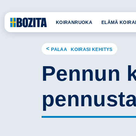
Skip
to
content
KOIRANRUOKA
ELÄMÄ KOIRA
PALAA KOIRASI KEHITYS
Pennun k
pennusta 