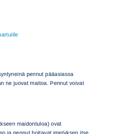
artuille
asyntyneinä pennut pääasiassa
an ne juovat maitoa. Pennut voivat
ääkseen maidontuloa) ovat
o ja pennut hoitavat imetyksen itse.