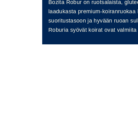
Bozita Robur on ruotsalaista, glutee
laadukasta premium-koiranruokaa
suoritustasoon ja hyvään ruoan su
Roburia syövät koirat ovat valmiita