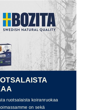
UOTSALAISTA
KAA
sta ruotsalaista koiranruokaa
Valikoimassamme on sekä