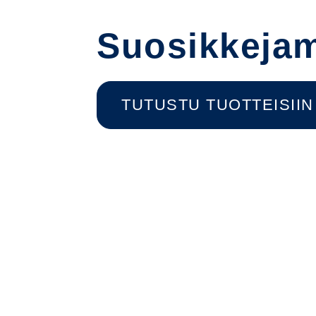
Suosikkeja
TUTUSTU TUOTTEISIIN
BOZITA ROBUR ADULT
BOZITA ROB
MAINTENANCE
SINGLE PRO
R