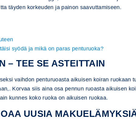
tta täyden korkeuden ja painon saavuttamiseen.
uuteen
itäisi syödä ja mikä on paras penturuoka?
 – TEE SE ASTEITTAIN
iseksi vaihdon penturuoasta aikuisen koiran ruokaan tul
aan,. Korvaa siis aina osa pennun ruoasta aikuisen koi
ttain kunnes koko ruoka on aikuisen ruokaa.
OAA UUSIA MAKUELÄMYKSIÄ