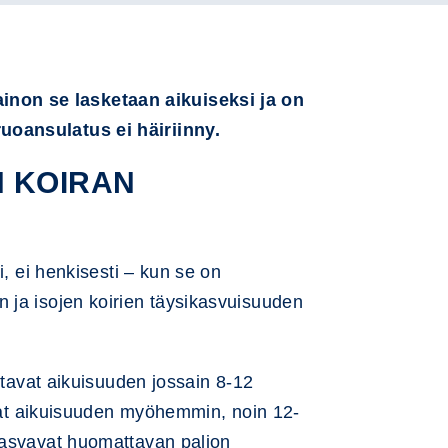
inon se lasketaan aikuiseksi ja on
uoansulatus ei häiriinny.
N KOIRAN
i, ei henkisesti – kun se on
 ja isojen koirien täysikasvuisuuden
ttavat aikuisuuden jossain 8-12
avat aikuisuuden myöhemmin, noin 12-
 kasvavat huomattavan paljon