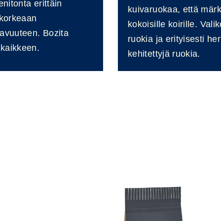
nitonta erittäin
kuivaruokaa, että märkä
 korkeaan
kokoisille koirille. Val
lavuuteen. Bozita
ruokia ja erityisesti herk
 kaikkeen.
kehitettyjä ruokia.