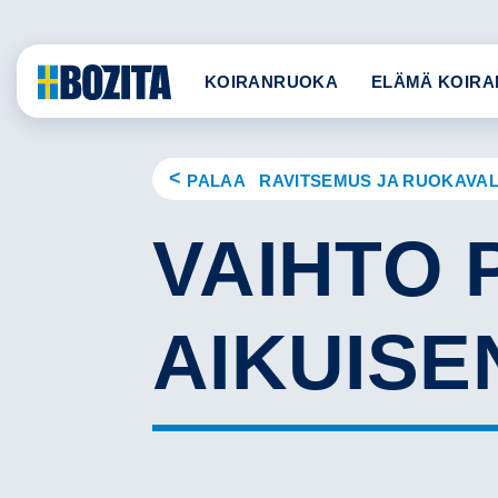
Skip
to
content
KOIRANRUOKA
ELÄMÄ KOIRA
PALAA RAVITSEMUS JA RUOKAVAL
VAIHTO
AIKUISE