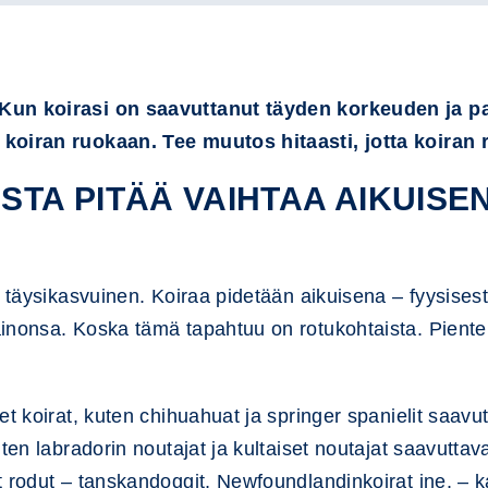
Kun koirasi on saavuttanut täyden korkeuden ja pa
koiran ruokaan. Tee muutos hitaasti, jotta koiran r
TA PITÄÄ VAIHTAA AIKUISE
 täysikasvuinen. Koiraa pidetään aikuisena – fyysisest
inonsa. Koska tämä tapahtuu on rotukohtaista. Pienten
et koirat, kuten chihuahuat ja springer spanielit saavu
uten labradorin noutajat ja kultaiset noutajat saavutt
t rodut – tanskandoggit, Newfoundlandinkoirat jne. –