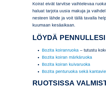
Koirat eivät tarvitse vaihtelevaa ruoka
haluat tarjota uusia makuja ja vaihde
nesteen lähde ja voit tällä tavalla h
kuumaan kesäaikaan.
LÖYDÄ PENNULLESI 
Bozita koiranruoka
– tutustu kok
Bozita koiran märkäruoka
Bozita koiran kuivaruoka
Bozita penturuoka sekä kantavien
RUOTSISSA VALMI