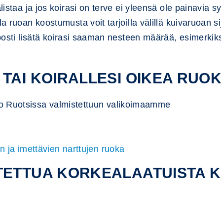
listaa ja jos koirasi on terve ei yleensä ole painavia sy
lla ruoan koostumusta voit tarjoilla välillä kuivaruoan
elposti lisätä koirasi saaman nesteen määrää, esimerkik
TAI KOIRALLESI OIKEA RUO
o Ruotsissa valmistettuun valikoimaamme
 ja imettävien narttujen ruoka
STETTUA KORKEALAATUISTA 