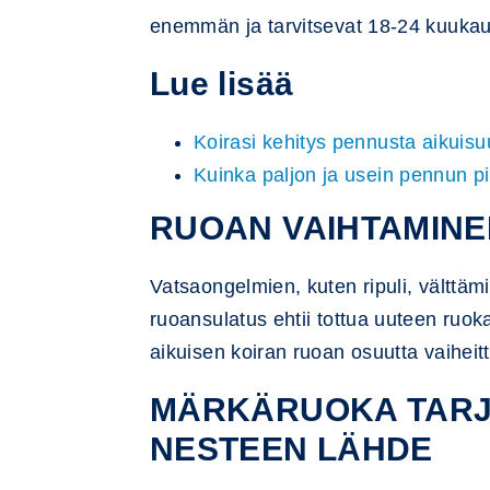
enemmän ja tarvitsevat 18-24 kuukau
Lue lisää
Koirasi kehitys pennusta aikuis
Kuinka paljon ja usein pennun p
RUOAN VAIHTAMINEN
Vatsaongelmien, kuten ripuli, välttäm
ruoansulatus ehtii tottua uuteen ruok
aikuisen koiran ruoan osuutta vaihei
MÄRKÄRUOKA TARJ
NESTEEN LÄHDE