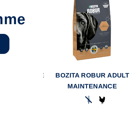
mme
UR SENSITIVE
BOZITA ROBUR ADULT
TEIN LAMB &
MAINTENANCE
ICE