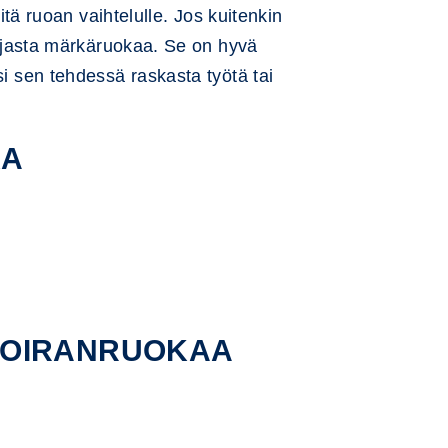
itä ruoan vaihtelulle. Jos kuitenkin
 sijasta märkäruokaa. Se on hyvä
si sen tehdessä raskasta työtä tai
KA
KOIRANRUOKAA