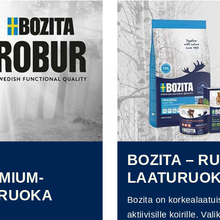
BOZITA – R
MIUM-
LAATURUO
NRUOKA
Bozita on korkealaatui
aktiivisille koirille. 