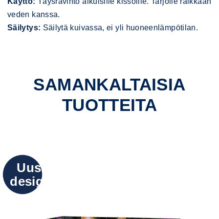
Käyttö:
Täysravinto aikuisille kissoille. Tarjoile raikkaan
veden kanssa.
Säilytys:
Säilytä kuivassa, ei yli huoneenlämpötilan.
SAMANKALTAISIA
TUOTTEITA
Uusi
design