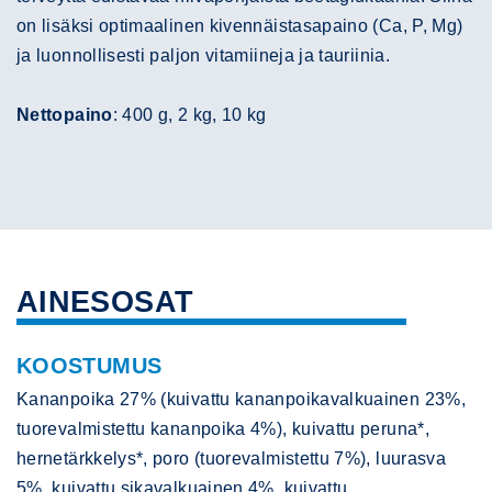
on lisäksi optimaalinen kivennäistasapaino (Ca, P, Mg)
ja luonnollisesti paljon vitamiineja ja tauriinia.
Nettopaino
: 400 g, 2 kg, 10 kg
AINESOSAT
KOOSTUMUS
Kananpoika 27% (kuivattu kananpoikavalkuainen 23%,
tuorevalmistettu kananpoika 4%), kuivattu peruna*,
hernetärkkelys*, poro (tuorevalmistettu 7%), luurasva
5%, kuivattu sikavalkuainen 4%, kuivattu