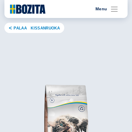
Skip
Menu
to
content
PALAA KISSANRUOKA