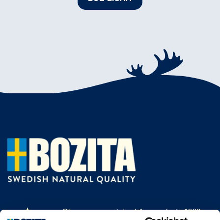
Olemme menestyksekäs, vuodesta 1903