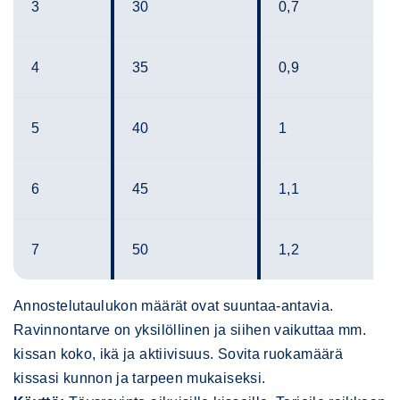
3
30
0,7
4
35
0,9
5
40
1
6
45
1,1
7
50
1,2
Annostelutaulukon määrät ovat suuntaa-antavia.
Ravinnontarve on yksilöllinen ja siihen vaikuttaa mm.
kissan koko, ikä ja aktiivisuus. Sovita ruokamäärä
kissasi kunnon ja tarpeen mukaiseksi.