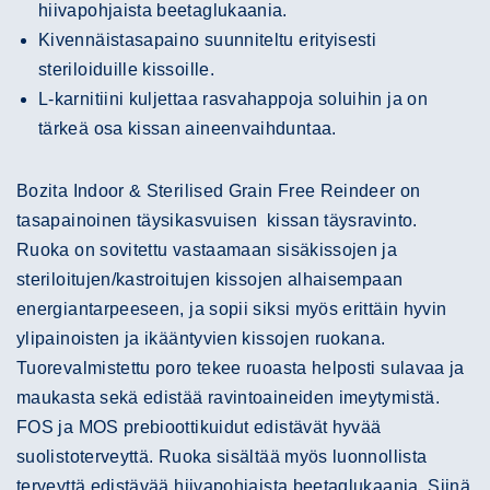
hiivapohjaista beetaglukaania.
Kivennäistasapaino suunniteltu erityisesti
steriloiduille kissoille.
L-karnitiini kuljettaa rasvahappoja soluihin ja on
tärkeä osa kissan aineenvaihduntaa.
Bozita Indoor & Sterilised Grain Free Reindeer on
tasapainoinen täysikasvuisen kissan täysravinto.
Ruoka on sovitettu vastaamaan sisäkissojen ja
steriloitujen/kastroitujen kissojen alhaisempaan
energiantarpeeseen, ja sopii siksi myös erittäin hyvin
ylipainoisten ja ikääntyvien kissojen ruokana.
Tuorevalmistettu poro tekee ruoasta helposti sulavaa ja
maukasta sekä edistää ravintoaineiden imeytymistä.
FOS ja MOS prebioottikuidut edistävät hyvää
suolistoterveyttä. Ruoka sisältää myös luonnollista
terveyttä edistävää hiivapohjaista beetaglukaania. Siinä