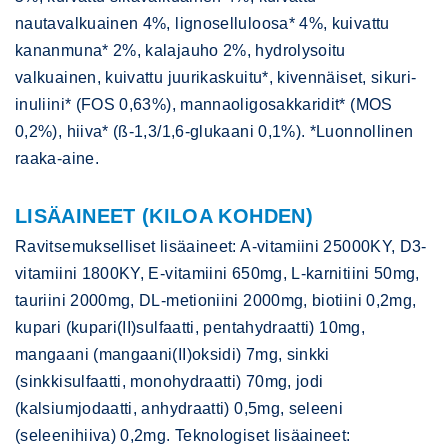
nautavalkuainen 4%, lignoselluloosa* 4%, kuivattu
kananmuna* 2%, kalajauho 2%, hydrolysoitu
valkuainen, kuivattu juurikaskuitu*, kivennäiset, sikuri-
inuliini* (FOS 0,63%), mannaoligosakkaridit* (MOS
0,2%), hiiva* (ß-1,3/1,6-glukaani 0,1%). *Luonnollinen
raaka-aine.
LISÄAINEET (KILOA KOHDEN)
Ravitsemukselliset lisäaineet: A-vitamiini 25000KY, D3-
vitamiini 1800KY, E-vitamiini 650mg, L-karnitiini 50mg,
tauriini 2000mg, DL-metioniini 2000mg, biotiini 0,2mg,
kupari (kupari(II)sulfaatti, pentahydraatti) 10mg,
mangaani (mangaani(II)oksidi) 7mg, sinkki
(sinkkisulfaatti, monohydraatti) 70mg, jodi
(kalsiumjodaatti, anhydraatti) 0,5mg, seleeni
(seleenihiiva) 0,2mg. Teknologiset lisäaineet: