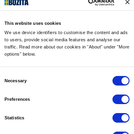
saakka kissan- ja koiranruokaa valmistava
yritys Vårgårdasta, Ruotsista. Pidämme
asioista luonnollisina ja yksinkertaisina.
This website uses cookies
Teemme koiran- ja kissanruokaa
korkealaatuisista ainesosista ja ilman
We use device identifiers to customise the content and ads
to users, provide social media features and analyse our
tarpeettomia lisäaineita.
traffic. Read more about our cookies in "About" under "More
options" below.
TIEDOT
Consent
USEIN KYSYTYT KYSYMYKSET
Necessary
Selection
MAKUTAKUU
BOZITASTA
Preferences
OTA YHTEYTTÄ
TIETOSUOJALAUSEKE
Statistics
EVÄSTEKÄYTÄNNÖT