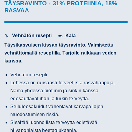
TÄYSRAVINTO - 31% PROTEIINIA, 18%
RASVAA
Vehnätön resepti
Kala
Täysikasvuisen kissan täysravinto. Valmistettu
vehnättömällä reseptillä. Tarjoile raikkaan veden
kanssa.
Vehnätön resepti.
Lohessa on runsaasti terveellisiä rasvahappoja.
Nämä yhdessä biotiinin ja sinkin kanssa
edesauttavat ihon ja turkin terveyttä.
Selluloosakuidut vähentävät karvapallojen
muodostumisen riskiä.
Sisältää luonnollista terveyttä edistävää
hiivapohjaista beetaglukaania.