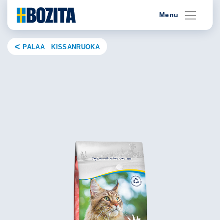
Skip
Menu
to
content
PALAA KISSANRUOKA