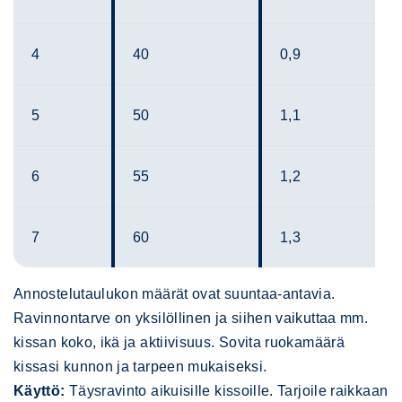
4
40
0,9
5
50
1,1
6
55
1,2
7
60
1,3
Annostelutaulukon määrät ovat suuntaa-antavia.
Ravinnontarve on yksilöllinen ja siihen vaikuttaa mm.
kissan koko, ikä ja aktiivisuus. Sovita ruokamäärä
kissasi kunnon ja tarpeen mukaiseksi.
Käyttö:
Täysravinto aikuisille kissoille. Tarjoile raikkaan