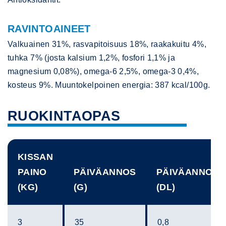
RAVINTOAINEET
Valkuainen 31%, rasvapitoisuus 18%, raakakuitu 4%,
tuhka 7% (josta kalsium 1,2%, fosfori 1,1% ja
magnesium 0,08%), omega-6 2,5%, omega-3 0,4%,
kosteus 9%. Muuntokelpoinen energia: 387 kcal/100g.
RUOKINTAOPAS
KISSAN
PAINO
PÄIVÄANNOS
PÄIVÄANNOS
(KG)
(G)
(DL)
3
35
0,8