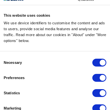
yritys Vårgårdasta, Ruotsista. Pidämme
asioista luonnollisina ja yksinkertaisina.
This website uses cookies
Teemme koiran- ja kissanruokaa
korkealaatuisista ainesosista ja ilman
We use device identifiers to customise the content and ads
to users, provide social media features and analyse our
tarpeettomia lisäaineita.
traffic. Read more about our cookies in "About" under "More
options" below.
TIEDOT
Consent
USEIN KYSYTYT KYSYMYKSET
Necessary
Selection
MAKUTAKUU
BOZITASTA
Preferences
OTA YHTEYTTÄ
TIETOSUOJALAUSEKE
Statistics
EVÄSTEKÄYTÄNNÖT
Marketing
OTA MEIHIN YHTEYTTÄ