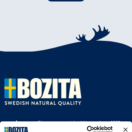
Olemme menestyksekäs, vuodesta 1903
saakka kissan- ja koiranruokaa valmistava