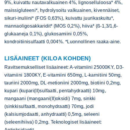
9%, kuivattu nautavalkuainen 4%, lignoselluloosa* 4%,
maissigluteeni*, hydrolysoitu valkuainen, kivennäiset,
sikuri-inuliini* (FOS 0,63%), kuivattu juurikaskuitu*,
mannaoligosakkaridit* (MOS 0,2%), hiiva* (ß-1,3/1,6-
glukaaneja 0,1%), glukosamiini 0,05%,
kondroitiinisulfaatti 0,004%. *Luonnollinen raaka-aine.
LISÄAINEET (KILOA KOHDEN)
Ravitsemukselliset lisäaineet: A-vitamiini 25000KY, D3-
vitamiini 1800KY, E-vitamiini 650mg, L-karnitiini 50mg,
tauriini 2000mg, DL-metioniini 2000mg, biotiini 0,2mg,
kupari (kupari(II)sulfaatti, pentahydraatti) 10mg,
mangaani (mangaani(II)oksidi) 7mg, sinkki
(sinkkisulfaatti, monohydraatti) 70mg, jodi
(kalsiumjodaatti, anhydraatti) 0,5mg, seleeni
(seleenihiiva) 0,2mg. Teknologiset lisäaineet:
Antioksidantit.