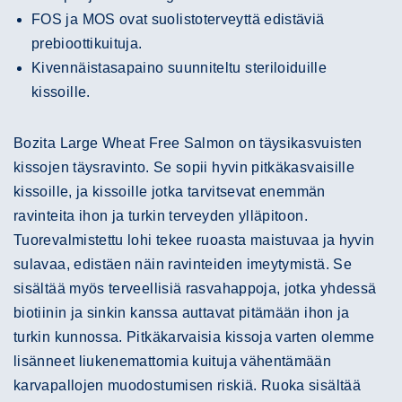
FOS ja MOS ovat suolistoterveyttä edistäviä
prebioottikuituja.
Kivennäistasapaino suunniteltu steriloiduille
kissoille.
Bozita Large Wheat Free Salmon on täysikasvuisten
kissojen täysravinto. Se sopii hyvin pitkäkasvaisille
kissoille, ja kissoille jotka tarvitsevat enemmän
ravinteita ihon ja turkin terveyden ylläpitoon.
Tuorevalmistettu lohi tekee ruoasta maistuvaa ja hyvin
sulavaa, edistäen näin ravinteiden imeytymistä. Se
sisältää myös terveellisiä rasvahappoja, jotka yhdessä
biotiinin ja sinkin kanssa auttavat pitämään ihon ja
turkin kunnossa. Pitkäkarvaisia kissoja varten olemme
lisänneet liukenemattomia kuituja vähentämään
karvapallojen muodostumisen riskiä. Ruoka sisältää