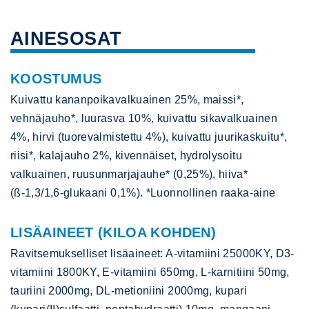
AINESOSAT
KOOSTUMUS
Kuivattu kananpoikavalkuainen 25%, maissi*,
vehnäjauho*, luurasva 10%, kuivattu sikavalkuainen
4%, hirvi (tuorevalmistettu 4%), kuivattu juurikaskuitu*,
riisi*, kalajauho 2%, kivennäiset, hydrolysoitu
valkuainen, ruusunmarjajauhe* (0,25%), hiiva*
(ß-1,3/1,6-glukaani 0,1%). *Luonnollinen raaka-aine
LISÄAINEET (KILOA KOHDEN)
Ravitsemukselliset lisäaineet: A-vitamiini 25000KY, D3-
vitamiini 1800KY, E-vitamiini 650mg, L-karnitiini 50mg,
tauriini 2000mg, DL-metioniini 2000mg, kupari