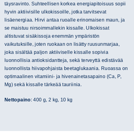
täysravinto. Suhteellisen korkea energiapitoisuus sopii
hyvin aktiivisille ulkokissoille, jotka tarvitsevat
lisäenergiaa. Hirvi antaa ruoalle erinomaisen maun, ja
se maistuu nirsoimmallekin kissalle. Ulkokissat
altistuvat sisäkissoja enemmän ympäristön
vaikutuksille, joten ruokaan on lisätty ruusunmarjaa,
joka sisältää paljon aktiiviselle kissalle sopivia
luonnollisia antioksidantteja, sekä terveyttä edistävää
luonnollista hiivapohjaista beetaglukaania. Ruoassa on
optimaalinen vitamiini- ja hivenainetasapaino (Ca, P,
Mg) sekä kissalle tärkeää tauriinia.
Nettopaino
: 400 g, 2 kg, 10 kg