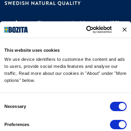
Olemme menestyksekäs, vuodesta 1903
saakka kissan- ja koiranruokaa valmistava
yritys Vårgårdasta, Ruotsista. Pidämme
asioista luonnollisina ja yksinkertaisina.
This website uses cookies
Teemme koiran- ja kissanruokaa
korkealaatuisista ainesosista ja ilman
We use device identifiers to customise the content and ads
to users, provide social media features and analyse our
tarpeettomia lisäaineita.
traffic. Read more about our cookies in "About" under "More
options" below.
TIEDOT
Consent
USEIN KYSYTYT KYSYMYKSET
Necessary
Selection
MAKUTAKUU
BOZITASTA
Preferences
OTA YHTEYTTÄ