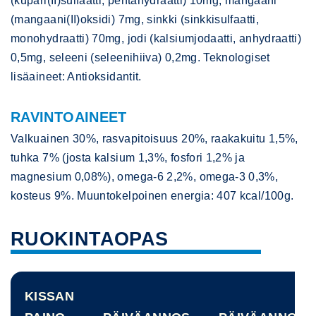
(kupari(II)sulfaatti, pentahydraatti) 10mg, mangaani
(mangaani(II)oksidi) 7mg, sinkki (sinkkisulfaatti,
monohydraatti) 70mg, jodi (kalsiumjodaatti, anhydraatti)
0,5mg, seleeni (seleenihiiva) 0,2mg. Teknologiset
lisäaineet: Antioksidantit.
RAVINTOAINEET
Valkuainen 30%, rasvapitoisuus 20%, raakakuitu 1,5%,
tuhka 7% (josta kalsium 1,3%, fosfori 1,2% ja
magnesium 0,08%), omega-6 2,2%, omega-3 0,3%,
kosteus 9%. Muuntokelpoinen energia: 407 kcal/100g.
RUOKINTAOPAS
KISSAN