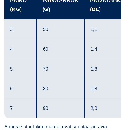
PAINO
PÄIVÄANNOS
PÄIVÄANNOS
(KG)
(G)
(DL)
3
50
1,1
4
60
1,4
5
70
1,6
6
80
1,8
7
90
2,0
Annostelutaulukon määrät ovat suuntaa-antavia.