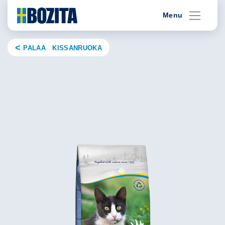
Skip
Menu
to
content
PALAA KISSANRUOKA