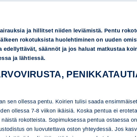
sairauksia ja hillitset niiden leviämistä. Pentu rok
älkeen rokotuksista huolehtiminen on uuden omista
ta edellyttävät, säännöt ja jos haluat matkustaa koi
ssa ja lähtiessä.
RVOVIRUSTA, PENIKKATAUTIA
n sen ollessa pentu. Koirien tulisi saada ensimmäiset
niiden ollessa 7-8 viikon ikäisiä. Koska pentua ei ero
ti näistä rokotteista. Sopimuksessa pentua ostaessa on 
tustodistus on luovutettava oston yhteydessä. Jos kasva