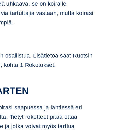
keä uhkaava, se on koiralle
ia tartuttajia vastaan, mutta koirasi
empiä.
en osallistua. Lisätietoa saat Ruotsin
in, kohta 1 Rokotukset.
ARTEN
irasi saapuessa ja lähtiessä eri
ä. Tietyt rokotteet pitää ottaa
e ja jotka voivat myös tarttua