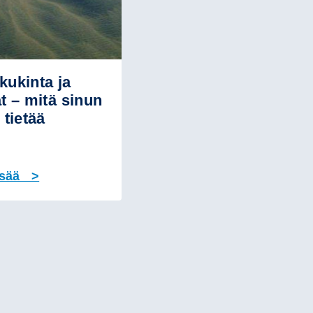
kukinta ja
at – mitä sinun
 tietää
isää >