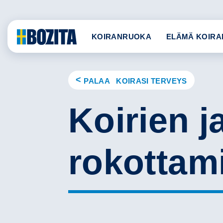
Skip
to
content
KOIRANRUOKA
ELÄMÄ KOIRA
PALAA KOIRASI TERVEYS
Koirien j
rokottam