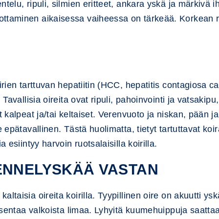
ntelu, ripuli, silmien eritteet, ankara yskä ja märkivä
ottaminen aikaisessa vaiheessa on tärkeää. Korkean r
irien tarttuvan hepatiitin (HCC, hepatitis contagiosa ca
 Tavallisia oireita ovat ripuli, pahoinvointi ja vatsakip
t kalpeat ja/tai keltaiset. Verenvuoto ja niskan, pään 
e epätavallinen. Tästä huolimatta, tietyt tartuttavat koi
 esiintyy harvoin ruotsalaisilla koirilla.
ENNELYSKÄÄ VASTAN
ltaisia oireita koirilla. Tyypillinen oire on akuutti y
oksentaa valkoista limaa. Lyhyitä kuumehuippuja saattaa