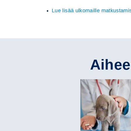
Lue lisää ulkomaille matkustamise
Aihees