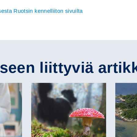
sta Ruotsin kennelliiton sivuilta
een liittyviä artik