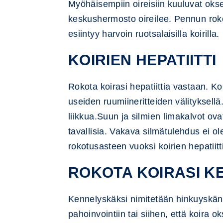
Myöhäisempiin oireisiin kuuluvat okse
keskushermosto oireilee. Pennun rok
esiintyy harvoin ruotsalaisilla koirilla.
KOIRIEN HEPATIITTI
Rokota koirasi hepatiittia vastaan. Ko
useiden ruumiineritteiden välityksellä.
liikkua.Suun ja silmien limakalvot ova
tavallisia. Vakava silmätulehdus ei ol
rokotusasteen vuoksi koirien hepatiittia
ROKOTA KOIRASI K
Kennelyskäksi nimitetään hinkuyskän ka
pahoinvointiin tai siihen, että koira 