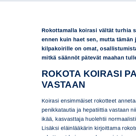
Rokottamalla koirasi vältät turhia 
ennen kuin haet sen, mutta tämän j
kilpakoirille on omat, osallistumis
mitkä säännöt pätevät maahan tulle
ROKOTA KOIRASI PA
VASTAAN
Koirasi ensimmäiset rokotteet annetaa
penikkatautia ja hepatiittia vastaan 
ikää, kasvasttaja huolehtii normaalis
Lisäksi eläinlääkärin kirjoittama roko