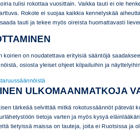
iria tulisi rokottaa vuosittain. Vaikka tauti ei ole hen
arttuva. Rokote ei suojaa kaikkia kennelyskää aiheuttav
 saada tauti ja tekee myös oireista huomattavasti liev
OTTAMINEN
vien koirien on noudatettava erityisiä sääntöjä saadakse
öistä, osiosta yleiset ohjeet kilpailuihin ja näyttelyih
estaruussäännöistä
MINEN ULKOMAANMATKOJA V
sen tärkeää selvittää mitkä rokotussäännöt pätevät ko
lähetystöön tietoja varten ja myös kysyä eläinlääkärilt
tä tietyissä maissa on tauteja, joita ei Ruotsissa ja ol