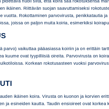
 pidettävä huoli siitä, että koira saa rokotuksensa ma
en ikäinen. Riittävän suojan saavuttamiseksi rokotusten
e vuotta. Rokottaminen parvovirusta, penikkatautia ja 
issa, joissa on paljon muita koiria, esimerkiksi koirapui
US
ä parvo) vaikuttaa pääasiassa koiriin ja on erittäin tar
ea kuume ovat tyypilliisiä oireita. Parvovirusta on koir
 ulkotiloissa. Korkean rokotusasteen vuoksi parvovirust
UTI
den ikäinen koira. Virusta on kuonon ja korvien eritt
sten ja esineiden kautta. Taudin ensioireet ovat korkea