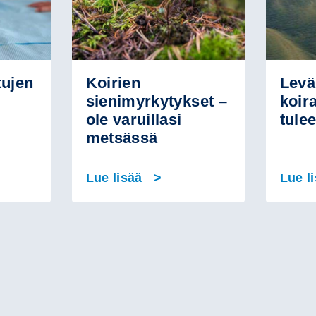
tujen
Koirien
Levä
sienimyrkytykset –
koir
ole varuillasi
tulee
metsässä
Lue lisää >
Lue l