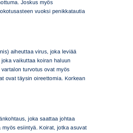
 ihottuma. Joskus myös
okotusasteen vuoksi penikkatautia
nis) aiheuttaa virus, joka leviää
u, joka vaikuttaa koiran haluun
ja vartalon turvotus ovat myös
rat ovat täysin oireettomia. Korkean
skänkohtaus, joka saattaa johtaa
 myös esiintyä. Koirat, jotka asuvat