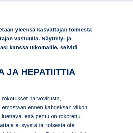
otetaan yleensä kasvattajan toimesta
jan vastuulla. Näyttely- ja
rasi kanssa ulkomaille, selvitä
 JA HEPATIITTIA
 rokotukset parvovirusta,
teta emostaan ennen kahdeksan viikon
luettava, että pentu on rokotettu.
ttaja ei syystä tai toisesta ole