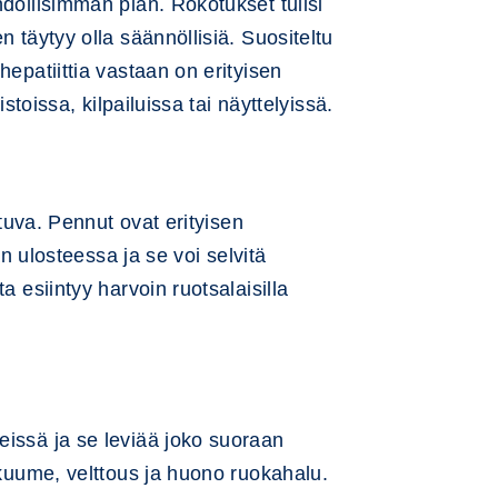
hdollisimman pian. Rokotukset tulisi
 täytyy olla säännöllisiä. Suositeltu
hepatiittia vastaan on erityisen
stoissa, kilpailuissa tai näyttelyissä.
ttuva. Pennut ovat erityisen
an ulosteessa ja se voi selvitä
a esiintyy harvoin ruotsalaisilla
eissä ja se leviää joko suoraan
 kuume, velttous ja huono ruokahalu.