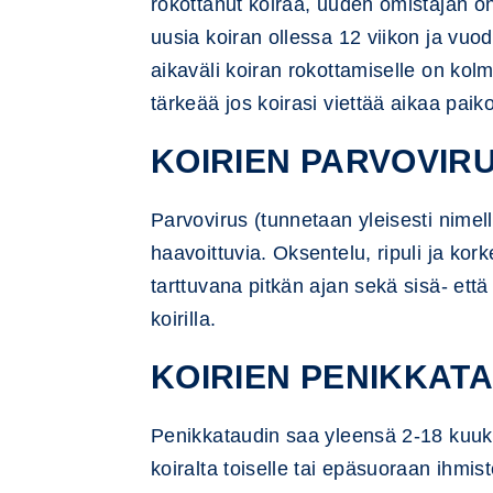
rokottanut koiraa, uuden omistajan on
uusia koiran ollessa 12 viikon ja vuod
aikaväli koiran rokottamiselle on kolm
tärkeää jos koirasi viettää aikaa paiko
KOIRIEN PARVOVIR
Parvovirus (tunnetaan yleisesti nimell
haavoittuvia. Oksentelu, ripuli ja kork
tarttuvana pitkän ajan sekä sisä- että
koirilla.
KOIRIEN PENIKKATA
Penikkataudin saa yleensä 2-18 kuukau
koiralta toiselle tai epäsuoraan ihmi