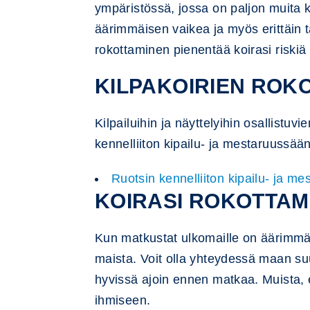
ympäristössä, jossa on paljon muita ko
äärimmäisen vaikea ja myös erittäin t
rokottaminen pienentää koirasi riskiä
KILPAKOIRIEN ROK
Kilpailuihin ja näyttelyihin osallistu
kennelliiton kipailu- ja mestaruussäänn
Ruotsin kennelliiton kipailu- ja m
KOIRASI ROKOTTA
Kun matkustat ulkomaille on äärimmäi
maista. Voit olla yhteydessä maan suur
hyvissä ajoin ennen matkaa. Muista, et
ihmiseen.