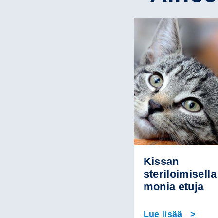
Kissan
steriloimisella
monia etuja
Lue lisää >