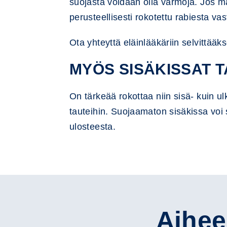
suojasta voidaan olla varmoja. Jos ma
perusteellisesti rokotettu rabiesta va
Ota yhteyttä eläinlääkäriin selvittääk
MYÖS SISÄKISSAT 
On tärkeää rokottaa niin sisä- kuin ulk
tauteihin. Suojaamaton sisäkissa voi 
ulosteesta.
Aihees