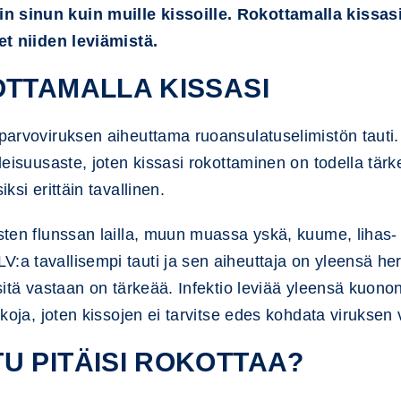
in sinun kuin muille kissoille. Rokottamalla kissa
set niiden leviämistä.
OTTAMALLA KISSASI
parvoviruksen aiheuttama ruoansulatuselimistön tauti. S
lleisuusaste, joten kissasi rokottaminen on todella tärk
ksi erittäin tavallinen.
isten flunssan lailla, muun muassa yskä, kuume, lihas
:a tavallisempi tauti ja sen aiheuttaja on yleensä her
 sitä vastaan on tärkeää. Infektio leviää yleensä kuonon
ikkoja, joten kissojen ei tarvitse edes kohdata viruksen 
U PITÄISI ROKOTTAA?