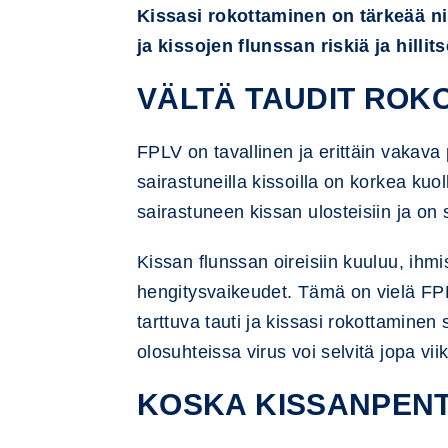
Kissasi rokottaminen on tärkeää ni
ja kissojen flunssan riskiä ja hillit
VÄLTÄ TAUDIT ROK
FPLV on tavallinen ja erittäin vakava 
sairastuneilla kissoilla on korkea kuo
sairastuneen kissan ulosteisiin ja on si
Kissan flunssan oireisiin kuuluu, ihm
hengitysvaikeudet. Tämä on vielä FPLV
tarttuva tauti ja kissasi rokottaminen
olosuhteissa virus voi selvitä jopa vi
KOSKA KISSANPENT