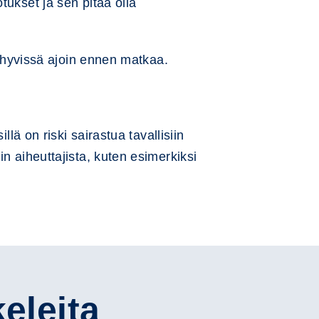
tukset ja sen pitää olla
i hyvissä ajoin ennen matkaa.
lä on riski sairastua tavallisiin
n aiheuttajista, kuten esimerkiksi
keleita