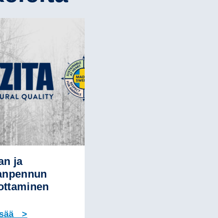
an ja
anpennun
ttaminen
isää >