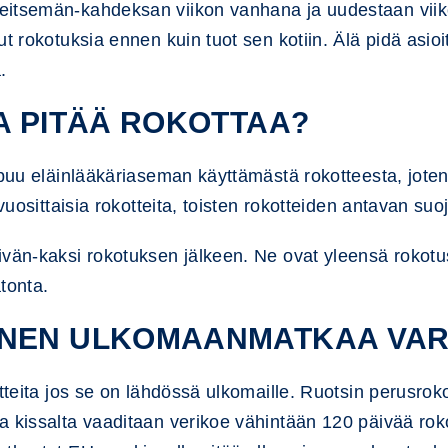
itsemän-kahdeksan viikon vanhana ja uudestaan viikoll
t rokotuksia ennen kuin tuot sen kotiin. Älä pidä asioi
.
A PITÄÄ ROKOTTAA?
puu eläinlääkäriaseman käyttämästä rokotteesta, joten t
 vuosittaisia rokotteita, toisten rokotteiden antavan s
ivän-kaksi rokotuksen jälkeen. Ne ovat yleensä rokot
tonta.
INEN ULKOMAANMATKAA VA
otteita jos se on lähdössä ulkomaille. Ruotsin perusrok
 kissalta vaaditaan verikoe vähintään 120 päivää rokot