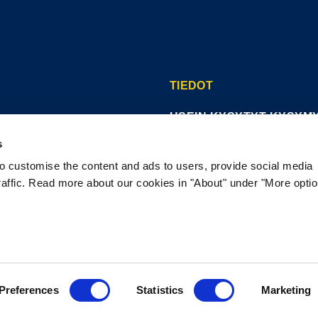
TIEDOT
USEIN KYSYTYT KYSYM
MAKUTAKUU
s
BOZITASTA
aakka kissan-
to customise the content and ads to users, provide social media
OTA YHTEYTTÄ
raffic. Read more about our cookies in "About" under "More opti
sta,
a
TIETOSUOJALAUSEKE
ruokaa
EVÄSTEKÄYTÄNNÖT
eettomia
Preferences
Statistics
Marketing
B