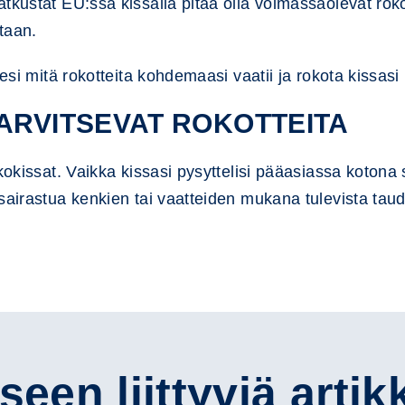
tkustat EU:ssa kissalla pitää olla voimassaolevat roko
staan.
sesi mitä rokotteita kohdemaasi vaatii ja rokota kissas
TARVITSEVAT ROKOTTEITA
okissat. Vaikka kissasi pysyttelisi pääasiassa kotona sil
sairastua kenkien tai vaatteiden mukana tulevista taudi
een liittyviä artik