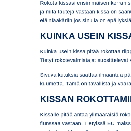
Rokota kissasi ensimmäisen kerran se
ja mitä tauteja vastaan kissa on saanu
eläinlääkäriin jos sinulla on epäilyksiä
KUINKA USEIN KISS
Kuinka usein kissa pitää rokottaa riip
Tietyt rokotevalmistajat suosittelevat
Sivuvaikutuksia saattaa ilmaantua pä
kuumetta. Tämä on tavallista ja vaara
KISSAN ROKOTTAM
Kissalle pitää antaa ylimääräisiä rok
flunssaa vastaan. Tietyissä EU maissa