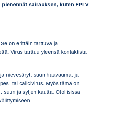
si pienennät sairauksen, kuten FPLV
e on erittäin tarttuva ja
eää. Virus tarttuu yleensä kontaktista
- ja nievesäryt, suun haavaumat ja
pes- tai calicivirus. Myös tämä on
, suun ja syljen kautta. Otollisissa
välittymiseen.