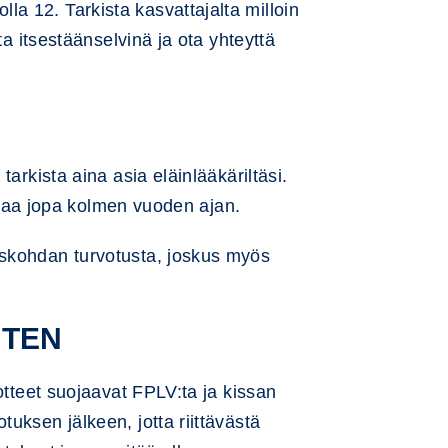
a 12. Tarkista kasvattajalta milloin
ta itsestäänselvinä ja ota yhteyttä
arkista aina asia eläinlääkäriltäsi.
uojaa jopa kolmen vuoden ajan.
uskohdan turvotusta, joskus myös
RTEN
otteet suojaavat FPLV:ta ja kissan
uksen jälkeen, jotta riittävästä