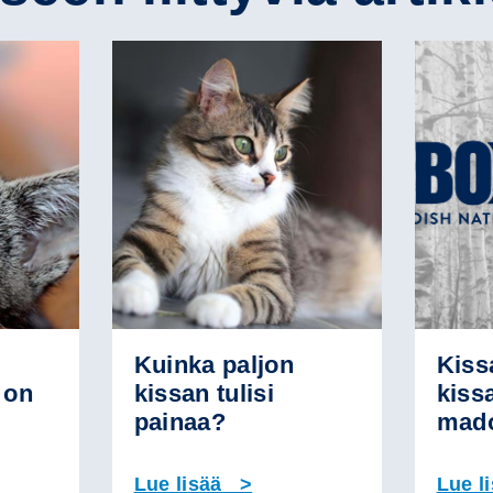
Kuinka paljon
Kiss
 on
kissan tulisi
kiss
painaa?
mado
Lue lisää >
Lue l