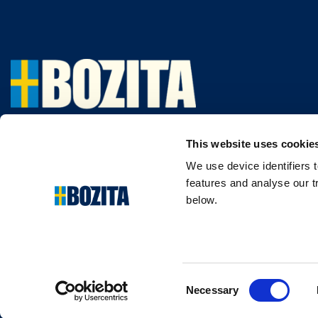
This website uses cookie
Olemme menestyksekäs, vuodesta 1903 s
We use device identifiers 
features and analyse our t
ja koiranruokaa valmistava yritys Vårgårda
below.
Ruotsista. Pidämme asioista luonnollisina j
yksinkertaisina. Teemme koiran- ja kissan
korkealaatuisista ainesosista ja ilman tarp
lisäaineita.
Consent
Necessary
© COPYRIGHT 2011-2025 PARTNER IN PET FOOD NORDICS A
Selection