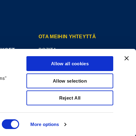
OTA MEIHIN YHTEYTTÄ
YKSET
BOZITA
PARTNER IN PET FOOD NORDICS AB
Allow all cookies
DOGGYVÄGEN 1
447 91 VÅRGÅRDA
ons"
Allow selection
info@bozita.com
Reject All
More options