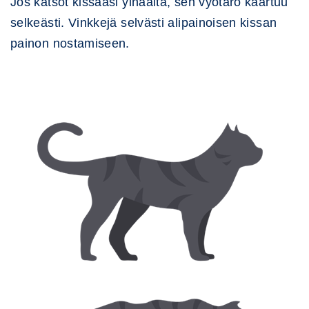
Jos katsot kissaasi ylhäältä, sen vyötärö kaartuu
selkeästi. Vinkkejä selvästi alipainoisen kissan
painon nostamiseen.