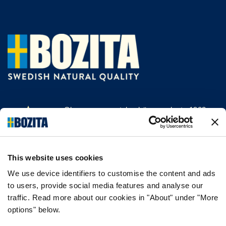
Olemme menestyksekäs, vuodesta 1903
saakka kissan- ja koiranruokaa valmistava
yritys Vårgårdasta, Ruotsista. Pidämme
asioista luonnollisina ja yksinkertaisina.
This website uses cookies
Teemme koiran- ja kissanruokaa
korkealaatuisista ainesosista ja ilman
We use device identifiers to customise the content and ads
tarpeettomia lisäaineita.
to users, provide social media features and analyse our
traffic. Read more about our cookies in "About" under "More
options" below.