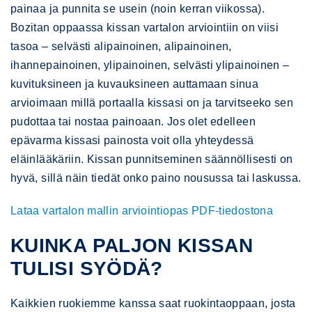
painaa ja punnita se usein (noin kerran viikossa).
Bozitan oppaassa kissan vartalon arviointiin on viisi
tasoa – selvästi alipainoinen, alipainoinen,
ihannepainoinen, ylipainoinen, selvästi ylipainoinen –
kuvituksineen ja kuvauksineen auttamaan sinua
arvioimaan millä portaalla kissasi on ja tarvitseeko sen
pudottaa tai nostaa painoaan. Jos olet edelleen
epävarma kissasi painosta voit olla yhteydessä
eläinlääkäriin. Kissan punnitseminen säännöllisesti on
hyvä, sillä näin tiedät onko paino nousussa tai laskussa.
Lataa vartalon mallin arviointiopas PDF-tiedostona
KUINKA PALJON KISSAN
TULISI SYÖDÄ?
Kaikkien ruokiemme kanssa saat ruokintaoppaan, josta