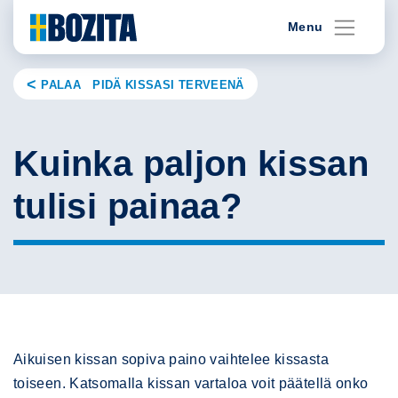
Skip
Menu
to
content
PALAA PIDÄ KISSASI TERVEENÄ
Kuinka paljon kissan
tulisi painaa?
Aikuisen kissan sopiva paino vaihtelee kissasta
toiseen. Katsomalla kissan vartaloa voit päätellä onko