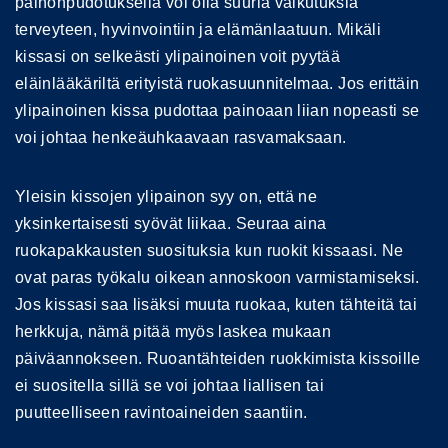
painonpudotuksella voi olla suuria vaikutuksia
terveyteen, hyvinvointiin ja elämänlaatuun. Mikäli
kissasi on selkeästi ylipainoinen voit pyytää
eläinlääkäriltä erityistä ruokasuunnitelmaa. Jos erittäin
ylipainoinen kissa pudottaa painoaan liian nopeasti se
voi johtaa henkeäuhkaavaan rasvamaksaan.
Yleisin kissojen ylipainon syy on, että ne
yksinkertaisesti syövät liikaa. Seuraa aina
ruokapakkausten suosituksia kun ruokit kissaasi. Ne
ovat paras työkalu oikean annoskoon varmistamiseksi.
Jos kissasi saa lisäksi muuta ruokaa, kuten tähteitä tai
herkkuja, nämä pitää myös laskea mukaan
päiväannokseen. Ruoantähteiden ruokkimista kissoille
ei suositella sillä se voi johtaa liallisen tai
puutteelliseen ravintoaineiden saantiin.