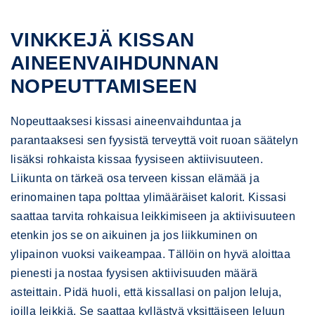
VINKKEJÄ KISSAN
AINEENVAIHDUNNAN
NOPEUTTAMISEEN
Nopeuttaaksesi kissasi aineenvaihduntaa ja
parantaaksesi sen fyysistä terveyttä voit ruoan säätelyn
lisäksi rohkaista kissaa fyysiseen aktiivisuuteen.
Liikunta on tärkeä osa terveen kissan elämää ja
erinomainen tapa polttaa ylimääräiset kalorit. Kissasi
saattaa tarvita rohkaisua leikkimiseen ja aktiivisuuteen
etenkin jos se on aikuinen ja jos liikkuminen on
ylipainon vuoksi vaikeampaa. Tällöin on hyvä aloittaa
pienesti ja nostaa fyysisen aktiivisuuden määrä
asteittain. Pidä huoli, että kissallasi on paljon leluja,
joilla leikkiä. Se saattaa kyllästyä yksittäiseen leluun