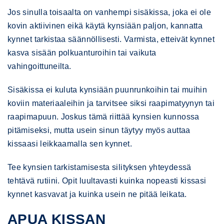
Jos sinulla toisaalta on vanhempi sisäkissa, joka ei ole
kovin aktiivinen eikä käytä kynsiään paljon, kannatta
kynnet tarkistaa säännöllisesti. Varmista, etteivät kynnet
kasva sisään polkuanturoihin tai vaikuta
vahingoittuneilta.
Sisäkissa ei kuluta kynsiään puunrunkoihin tai muihin
koviin materiaaleihin ja tarvitsee siksi raapimatyynyn tai
raapimapuun. Joskus tämä riittää kynsien kunnossa
pitämiseksi, mutta usein sinun täytyy myös auttaa
kissaasi leikkaamalla sen kynnet.
Tee kynsien tarkistamisesta silityksen yhteydessä
tehtävä rutiini. Opit luultavasti kuinka nopeasti kissasi
kynnet kasvavat ja kuinka usein ne pitää leikata.
APUA KISSAN