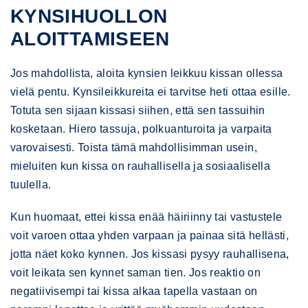
KYNSIHUOLLON
ALOITTAMISEEN
Jos mahdollista, aloita kynsien leikkuu kissan ollessa
vielä pentu. Kynsileikkureita ei tarvitse heti ottaa esille.
Totuta sen sijaan kissasi siihen, että sen tassuihin
kosketaan. Hiero tassuja, polkuanturoita ja varpaita
varovaisesti. Toista tämä mahdollisimman usein,
mieluiten kun kissa on rauhallisella ja sosiaalisella
tuulella.
Kun huomaat, ettei kissa enää häiriinny tai vastustele
voit varoen ottaa yhden varpaan ja painaa sitä hellästi,
jotta näet koko kynnen. Jos kissasi pysyy rauhallisena,
voit leikata sen kynnet saman tien. Jos reaktio on
negatiivisempi tai kissa alkaa tapella vastaan on