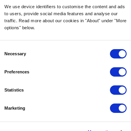
korkealaatuisista ainesosista ja ilman
We use device identifiers to customise the content and ads
tarpeettomia lisäaineita.
to users, provide social media features and analyse our
traffic. Read more about our cookies in "About" under "More
options" below.
TIEDOT
Consent
USEIN KYSYTYT KYSYMYKSET
Necessary
Selection
MAKUTAKUU
BOZITASTA
Preferences
OTA YHTEYTTÄ
TIETOSUOJALAUSEKE
Statistics
EVÄSTEKÄYTÄNNÖT
Marketing
OTA MEIHIN YHTEYTTÄ
BOZITA