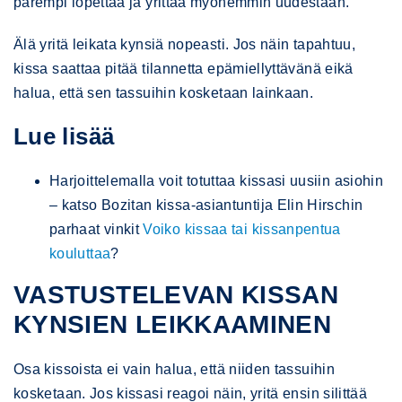
parempi lopettaa ja yrittää myöhemmin uudestaan.
Älä yritä leikata kynsiä nopeasti. Jos näin tapahtuu,
kissa saattaa pitää tilannetta epämiellyttävänä eikä
halua, että sen tassuihin kosketaan lainkaan.
Lue lisää
Harjoittelemalla voit totuttaa kissasi uusiin asiohin
– katso Bozitan kissa-asiantuntija Elin Hirschin
parhaat vinkit
Voiko kissaa tai kissanpentua
kouluttaa
?
VASTUSTELEVAN KISSAN
KYNSIEN LEIKKAAMINEN
Osa kissoista ei vain halua, että niiden tassuihin
kosketaan. Jos kissasi reagoi näin, yritä ensin silittää