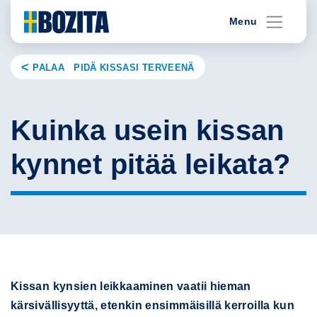
Skip
Menu
to
content
PALAA PIDÄ KISSASI TERVEENÄ
Kuinka usein kissan
kynnet pitää leikata?
Kissan kynsien leikkaaminen vaatii hieman
kärsivällisyyttä, etenkin ensimmäisillä kerroilla kun