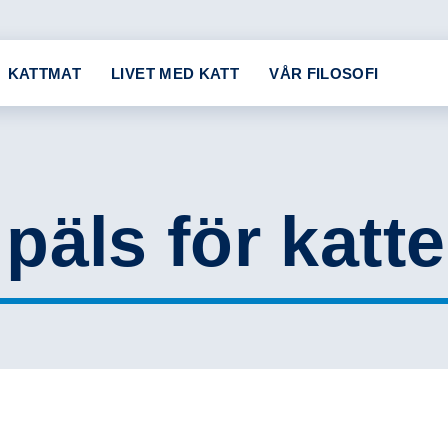
KATTMAT
LIVET MED KATT
VÅR FILOSOFI
päls för katte