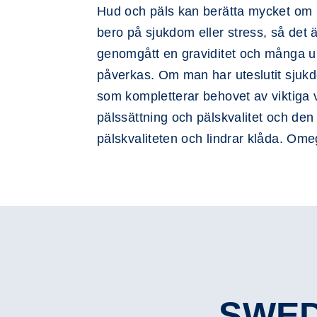
Hud och päls kan berätta mycket om kat
bero på sjukdom eller stress, så det är
genomgått en graviditet och många upp
påverkas. Om man har uteslutit sjukdo
som kompletterar behovet av viktiga vi
pälssättning och pälskvalitet och de
pälskvaliteten och lindrar klåda. Omeg
SWED