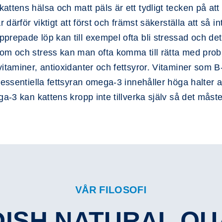
tens hälsa och matt päls är ett tydligt tecken på att nå
 därför viktigt att först och främst säkerställa att så in
repade löp kan till exempel ofta bli stressad och det ä
m och stress kan man ofta komma till rätta med proble
taminer, antioxidanter och fettsyror. Vitaminer som B-v
n essentiella fettsyran omega-3 innehåller höga halter
a-3 kan kattens kropp inte tillverka själv så det måste 
VÅR FILOSOFI
ISH NATURAL QU