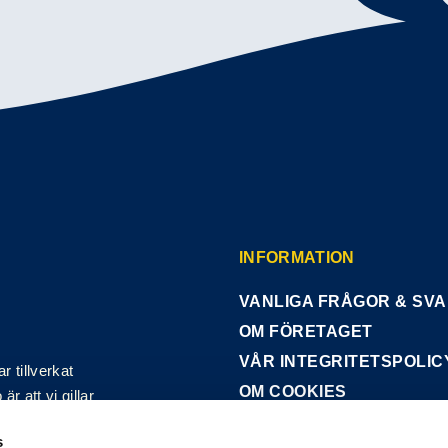
INFORMATION
VANLIGA FRÅGOR & SV
OM FÖRETAGET
VÅR INTEGRITETSPOLIC
 tillverkat
OM COOKIES
r att vi gillar
tt! Vår hund-
s
enser från