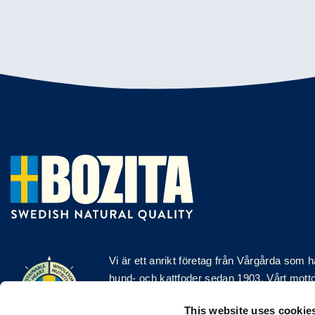
Vi är ett anrikt
företag
från Vårgårda som har
hund- och kattfoder sedan 1903. Vårt motto ä
att göra saker på ett naturligt och enkelt sä
This website uses cookie
och kattmat tillverkas med premiumingredi