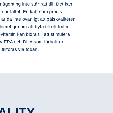
gonting inte står rätt till. Det kan
te är fallet. En katt som precis
r då inte ovanligt att pälskvaliteten
met genom att byta till ett foder
itamin kan bidra till att stimulera
 av EPA och DHA som förbättrar
tillföras via födan.
ALITY